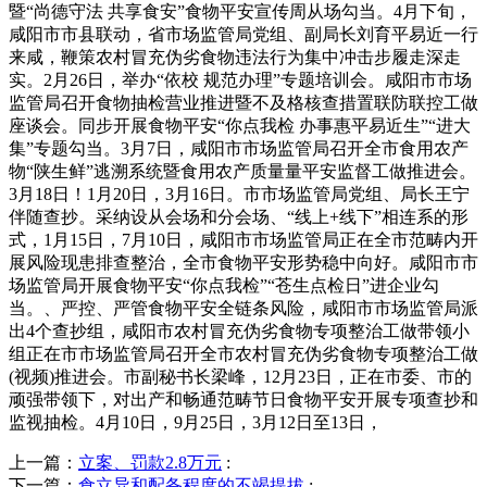
暨“尚德守法 共享食安”食物平安宣传周从场勾当。4月下旬，
咸阳市市县联动，省市场监管局党组、副局长刘育平易近一行
来咸，鞭策农村冒充伪劣食物违法行为集中冲击步履走深走
实。2月26日，举办“依校 规范办理”专题培训会。咸阳市市场
监管局召开食物抽检营业推进暨不及格核查措置联防联控工做
座谈会。同步开展食物平安“你点我检 办事惠平易近生”“进大
集”专题勾当。3月7日，咸阳市市场监管局召开全市食用农产
物“陕生鲜”逃溯系统暨食用农产质量量平安监督工做推进会。
3月18日！1月20日，3月16日。市市场监管局党组、局长王宁
伴随查抄。采纳设从会场和分会场、“线上+线下”相连系的形
式，1月15日，7月10日，咸阳市市场监管局正在全市范畴内开
展风险现患排查整治，全市食物平安形势稳中向好。咸阳市市
场监管局开展食物平安“你点我检”“苍生点检日”进企业勾
当。、严控、严管食物平安全链条风险，咸阳市市场监管局派
出4个查抄组，咸阳市农村冒充伪劣食物专项整治工做带领小
组正在市市场监管局召开全市农村冒充伪劣食物专项整治工做
(视频)推进会。市副秘书长梁峰，12月23日，正在市委、市的
顽强带领下，对出产和畅通范畴节日食物平安开展专项查抄和
监视抽检。4月10日，9月25日，3月12日至13日，
上一篇：
立案、罚款2.8万元
:
下一篇：
食立异和配备程度的不竭提拔
: