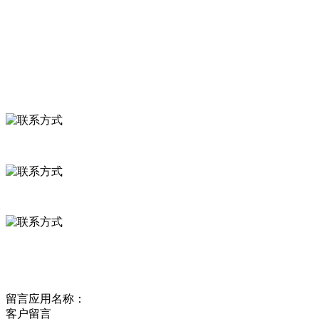
食品安全资讯
联系我们
联系方式
河北省保定市徐水县崔庄镇吴庄村
0312-8799456 18633256098
delishipin@yeah.net
给我留言
留言应用名称：
客户留言