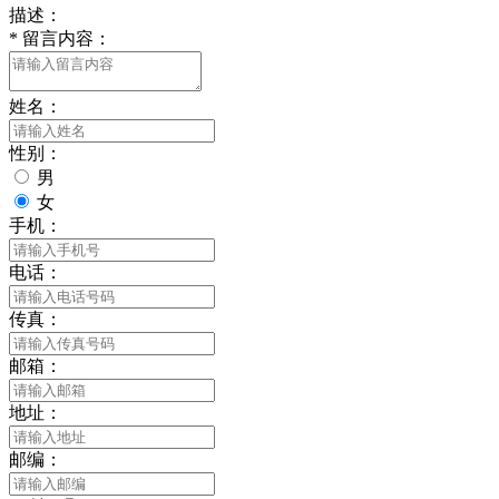
描述：
*
留言内容：
姓名：
性别：
男
女
手机：
电话：
传真：
邮箱：
地址：
邮编：