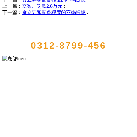
上一篇：
立案、罚款2.8万元
:
下一篇：
食立异和配备程度的不竭提拔
:
QUICK CONTACT US
0312-8799-456
河北中国·永利集团(304am-VIP认证)官网食品有限公司创建于1991年，
是经省级注册的大型农产品加工出口企业，注册资金2000万元，总资
产1亿多元。公司产品有速冻甜糯玉米，芦笋，青豆，草莓，花菜，青
刀豆，混合菜，胡萝卜等。
服务支持
关于我们
食品安全知识