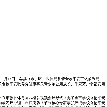
月14日，各县（市、区）教体局从管食物平安工做的副局
学校食物平安取养分健康事关青少年健康成长、千家万户幸福安康
在市教育体育局八楼以视频会议形式举办了全市学校食物平安
构成闭环办理，市疾病防止节制核心专家李弘环绕学校食物平安