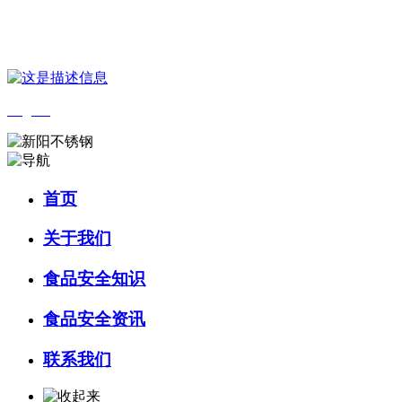
您好，欢迎来到 河北中国·永利集团(304am-VIP认证)官网食品 官方网
English
首页
关于我们
食品安全知识
食品安全资讯
联系我们