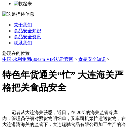
关于我们
食品安全知识
食品安全资讯
联系我们
您现在的位置：
中国·永利集团(304am-VIP认证)官网
>
食品安全知识
>
特色年货通关“忙” 大连海关严
格把关食品安全
记者从大连海关获悉，近日，在-20℃的海关监管冷库
内，管理员仔细对照货物明细单，叉车司机繁忙运送货物，在
大连港湾海关的监管下，大连瑞驰食品有限公司加工生产的冷