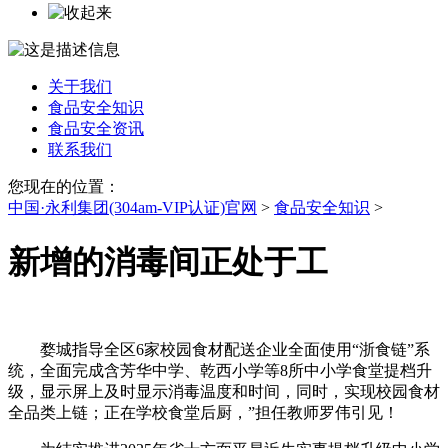
关于我们
食品安全知识
食品安全资讯
联系我们
您现在的位置：
中国·永利集团(304am-VIP认证)官网
>
食品安全知识
>
新增的消毒间正处于工
婺城指导全区6家校园食材配送企业全面使用“浙食链”系
统，全面完成含芳华中学、乾西小学等8所中小学食堂提档升
级，显示屏上及时显示消毒温度和时间，同时，实现校园食材
全品类上链；正在学校食堂后厨，”担任教师罗伟引见！