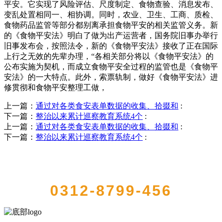
平安。它实现了风险评估、尺度制定、食物查验、消息发布、
变乱处置相同一、相协调。同时，农业、卫生、工商、质检、
食物药品监管等部分都别离承担食物平安的相关监管义务。新
的《食物平安法》明白了做为出产运营者，国务院旧事办举行
旧事发布会，按照法令，新的《食物平安法》接收了正在国际
上行之无效的先辈办理，“各相关部分将以《食物平安法》的
公布实施为契机，而成立食物平安全过程的监管也是《食物平
安法》的一大特点。此外，索票轨制，做好《食物平安法》进
修贯彻和食物平安整理工做，
上一篇：
通过对各类食安表单数据的收集、拾掇和
:
下一篇：
整治以来累计巡察教育系统4个
:
上一篇：
通过对各类食安表单数据的收集、拾掇和
:
下一篇：
整治以来累计巡察教育系统4个
:
QUICK CONTACT US
0312-8799-456