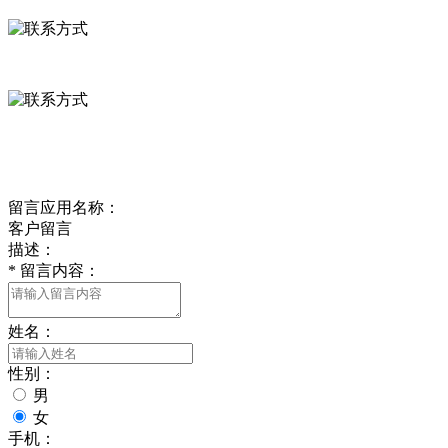
0312-8799456 18633256098
delishipin@yeah.net
给我留言
留言应用名称：
客户留言
描述：
*
留言内容：
姓名：
性别：
男
女
手机：