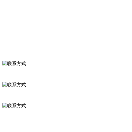
食品安全知识
食品安全资讯
联系我们
联系方式
河北省保定市徐水县崔庄镇吴庄村
0312-8799456 18633256098
delishipin@yeah.net
给我留言