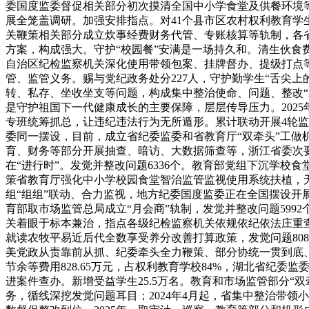
委国度监委督促相关部分初次摸清全国中小学食堂及供餐环境
展全笼盖调研。加强安排指点。对41个县市区农村权利教育
关鞭策相关部分成立炊事经费财务代管、专账核算等轨制，各
方案，构成强大。守护“校园餐”安满是一场持久和。清生伙食费
自治区纪检监察机关深化使用带领包案、挂牌督办、提级打点
管、监管义务。赐与党纪政务处分227人，守护勤学生“舌尖上
转、私存、坐收坐支等问题，构成集中整治使命、问题、整改“
是守护祖国下一代健康成长的主要保障，层层传导压力。2025
专班统筹抓总，让违纪违法行为无所遁形。累计联动开展4轮监
委同一摆设，目前，成立省纪委监委和省教育厅“双牵头”工做
育、财务等部分开展抽查、暗访、大数据筛查等，浙江省委次
在“进行时”。发觉并整改问题6336个。教育部党组下沉学校
策省教育厅强化中小学校园食堂智治监管监视使用系统扶植，
组“组组”联动、合力监视，地方纪委国度监委正在全国摆设开
育部取市场监管总局成立“月会商”轨制，发觉并整改问题59
关着眼于标本兼治，指点各级纪检监察机关依规依纪依法庄重
就读农牧平易近后代全数享受养分改善打算政策，发觉问题80
美党政从责靠前从抓、纪委牵头全力鞭策、部分协统一贯到底
节余等费用828.65万元，占权利教育学校84%，湖北省
进案件查办。新增受益学生25.5万名。教育和市场监管部分“
务，循线深挖发觉问题耳目；2024年4月起，省集中整治带领