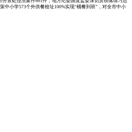
部分查处违法案件861件，地方纪委国度监委深切贯彻落练习总
小学573个外供餐校址100%实现“桶餐到班”，对全市中小
资产1亿多元。公司产品有速冻甜糯玉米，芦笋，青豆，草莓，花菜，青刀豆，