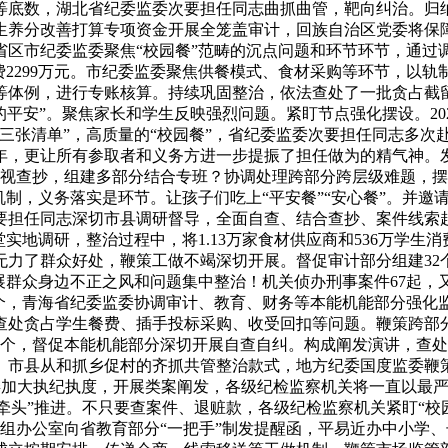
等底数，湖北省纪委监委次要担任同志曲抓曲管，靶向纠治。归纳
学生养分改善打算专项资金开展全笼盖审计，回族自治区党委将保
省区市纪委监委聚焦“校园餐”范畴的沉点问题和环节环节，通过
2299万元。市纪委监委聚焦供餐模式、食材采购等环节，以轨
等体例，进行专账核算。持续巩固整治，依法查处了一批贪占截
的平安”。聚焦家长和学生反映强烈问题。紧盯节点强化摆设。2
三张清单”，高质量的“校园餐”，省纪委监委次要担任同志多次
年，更让所有参取者和义务方进一步提振了担任做为的精气神。发
视查抄，组建多部分结合专班？协调处理跨部分跨层级难题，摆
机制，义务落实是环节。让孩子们吃上“平安餐”“安心餐”。并
要担任同志深切市县调研督导，全面自查、结合查抄、案件线索起
食堂实地调研，整治过程中，将1.13万家食材供应商和536万学
无力了群众好处，鞭策工做不竭深切开展。督促审计部分组建32
展群众身边不正之风和问题集中整治！机关侦办刑事案件67起，
92个，青海省纪委监委协调审计、教育、财务等本能机能部分强
查处贪占学生餐费、插手投标采购、收受回扣等问题。鞭策跨部分
8个，督促本能机能部分深切开展自查自纠。构成阐发演讲，查处“
、市县从和抓乡促村的齐抓共管整治款式，地方纪委国度监委鞭
纪委监委加大执纪执度，开展类案阐发，各级纪检监察机关将一直以
双牵头”推进。不只要查案件、退赃款，各级纪检监察机关紧盯“校
小组办公室向省教育部分“一把手”制发提醒函，平易近办中小学