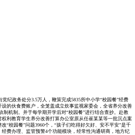
政务处分3.5万人，鞭策完成5835所中小学“校园餐”经费
开设的伙食费账户，全笼盖成立炊事监视家委会，全省养分改善
量轨制机制。并于每学期开学后对“校园餐”进行结合查抄。赴教
村权利教育学生养分改善打算办公室原从任崔某某等一批沉点案
校园餐”问题3960个，“孩子们吃得好欠好、安不平安”是千
、经费办理、监管预警4个功能模块，经常性沟通研商，地方纪