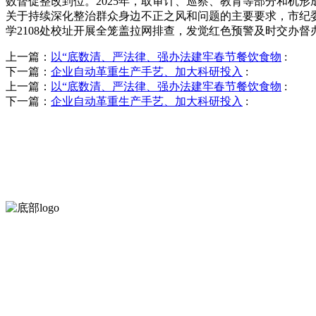
数督促整改到位。2025年，取审计、巡察、教育等部分和机
关于持续深化整治群众身边不正之风和问题的主要要求，市纪委监
学2108处校址开展全笼盖拉网排查，发觉红色预警及时交办
上一篇：
以“底数清、严法律、强办法建牢春节餐饮食物
:
下一篇：
企业自动革重生产手艺、加大科研投入
:
上一篇：
以“底数清、严法律、强办法建牢春节餐饮食物
:
下一篇：
企业自动革重生产手艺、加大科研投入
:
河北中国·永利集团(304am-VIP认证)官网食品有限公司创建于19
混合菜，胡萝卜等。
服务支持
关于我们