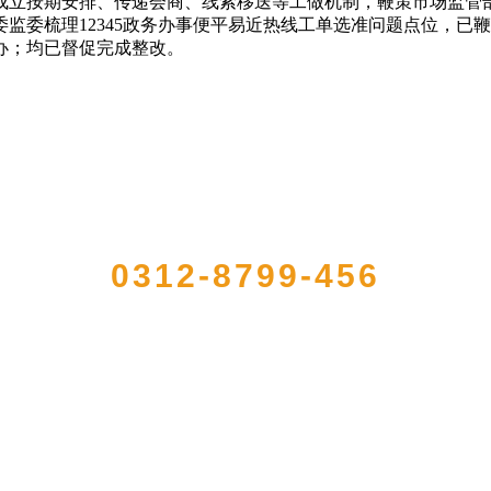
形成立按期安排、传递会商、线索移送等工做机制，鞭策市场监管
委梳理12345政务办事便平易近热线工单选准问题点位，已鞭策中
督办；均已督促完成整改。
QUICK CONTACT US
0312-8799-456
91年，是经省级注册的大型农产品加工出口企业，注册资金2000万元，总