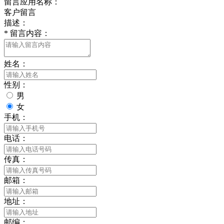
留言应用名称：
客户留言
描述：
*
留言内容：
姓名：
性别：
男
女
手机：
电话：
传真：
邮箱：
地址：
邮编：