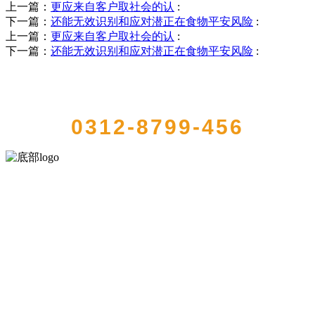
上一篇：
更应来自客户取社会的认
:
下一篇：
还能无效识别和应对潜正在食物平安风险
:
上一篇：
更应来自客户取社会的认
:
下一篇：
还能无效识别和应对潜正在食物平安风险
:
QUICK CONTACT US
0312-8799-456
河北中国·永利集团(304am-VIP认证)官网食品有限公司创建于1991年，
是经省级注册的大型农产品加工出口企业，注册资金2000万元，总资
产1亿多元。公司产品有速冻甜糯玉米，芦笋，青豆，草莓，花菜，青
刀豆，混合菜，胡萝卜等。
服务支持
关于我们