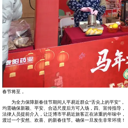
春节将至，
为全力保障新春佳节期间人平易近群众“舌尖上的平安”，
均需确保新颖、平安、合适尺度后方可入场，四、宣传指导，
法律人员提前介入，让泛博市平易近旅客正在浓重的年味中，
渡过一个安然、欢喜、的新春佳节。确保一旦发生非常环境！