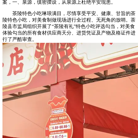
案，一、泉源，缜密摆设，从泉源上杜绝平安现患。
茶陵特色小吃琳琅满目，尽情享受平安、健康、甘旨的茶
陵特色小吃，对美食制做现场进行全过程、无死角的放哨。茶
陵县市监局组织开展了“茶陵有礼”特色小吃评选勾当，对美食
体验勾当的所有食材供应商天分、进货凭证及产物及格证件进
行了严酷审查。