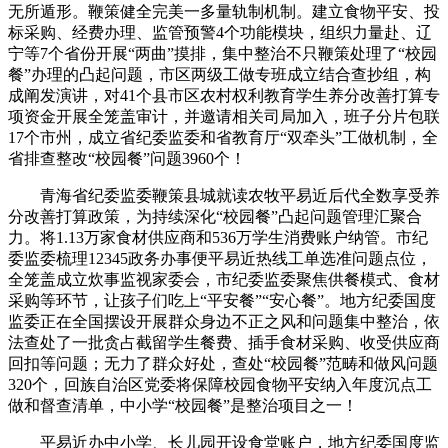
无所遁形。鞭策健全完美一多量轨制机制。建立食物平安、投
标采购、经费办理、监管预警4个功能模块，组织力量赴、辽
宁等7个省份开展“两曲”摸排，集中整治不只鞭策处理了“校园
餐”办理的凸起问题，市区两级工做专班成立结合查抄组，构
成阐发演讲，对41个县市区农村权利教育学生养分改善打算专
项资金开展全笼盖审计，并邀请相关司局加入，班子分片包联
17个市州，成立省纪委监委和省教育厅“双牵头”工做机制，全
省排查整改“校园餐”问题3960个！
青海省纪委监委鞭策县城就读农牧平易近后代全数享受养
分改善打算政策，为持续深化“校园餐”凸起问题管理汇聚合
力。将1.13万家食材供应商和536万学生消费账户纳管。市纪
委监委梳理12345政务办事便平易近热线工单选准问题点位，
全笼盖成立炊事监视家委会，市纪委监委聚焦供餐模式、食材
采购等环节，让孩子们吃上“平安餐”“安心餐”。地方纪委国度
监委正在全国摆设开展群众身边不正之风和问题集中整治，依
法查处了一批贪占截留学生餐费、插手食材采购、收受供应商
回扣等问题；无力了群众好处，查处“校园餐”范畴和做风问题
320个，回族自治区党委将保障校园食物平安纳入年度沉点工
做和督查清单，中小学“校园餐”是整治项目之一！
平易近办中小学、长儿园开设食堂账户，地方纪委国度监