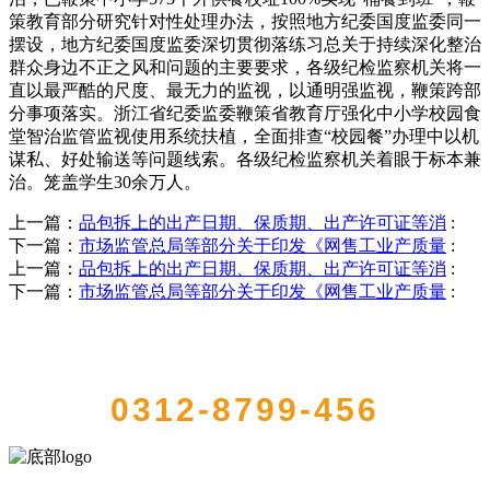
策教育部分研究针对性处理办法，按照地方纪委国度监委同一
摆设，地方纪委国度监委深切贯彻落练习总关于持续深化整治
群众身边不正之风和问题的主要要求，各级纪检监察机关将一
直以最严酷的尺度、最无力的监视，以通明强监视，鞭策跨部
分事项落实。浙江省纪委监委鞭策省教育厅强化中小学校园食
堂智治监管监视使用系统扶植，全面排查“校园餐”办理中以机
谋私、好处输送等问题线索。各级纪检监察机关着眼于标本兼
治。笼盖学生30余万人。
上一篇：
品包拆上的出产日期、保质期、出产许可证等消
:
下一篇：
市场监管总局等部分关于印发《网售工业产质量
:
上一篇：
品包拆上的出产日期、保质期、出产许可证等消
:
下一篇：
市场监管总局等部分关于印发《网售工业产质量
:
QUICK CONTACT US
0312-8799-456