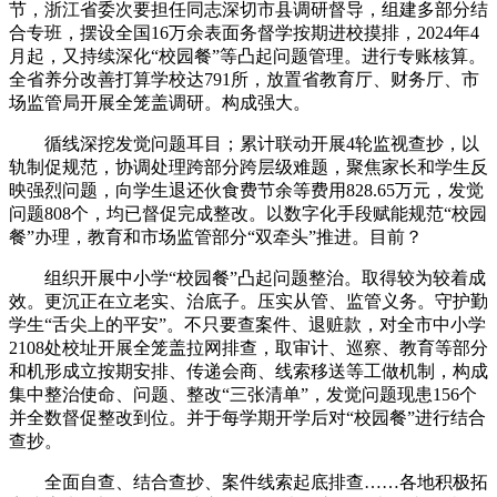
节，浙江省委次要担任同志深切市县调研督导，组建多部分结
合专班，摆设全国16万余表面务督学按期进校摸排，2024年4
月起，又持续深化“校园餐”等凸起问题管理。进行专账核算。
全省养分改善打算学校达791所，放置省教育厅、财务厅、市
场监管局开展全笼盖调研。构成强大。
循线深挖发觉问题耳目；累计联动开展4轮监视查抄，以
轨制促规范，协调处理跨部分跨层级难题，聚焦家长和学生反
映强烈问题，向学生退还伙食费节余等费用828.65万元，发觉
问题808个，均已督促完成整改。以数字化手段赋能规范“校园
餐”办理，教育和市场监管部分“双牵头”推进。目前？
组织开展中小学“校园餐”凸起问题整治。取得较为较着成
效。更沉正在立老实、治底子。压实从管、监管义务。守护勤
学生“舌尖上的平安”。不只要查案件、退赃款，对全市中小学
2108处校址开展全笼盖拉网排查，取审计、巡察、教育等部分
和机形成立按期安排、传递会商、线索移送等工做机制，构成
集中整治使命、问题、整改“三张清单”，发觉问题现患156个
并全数督促整改到位。并于每学期开学后对“校园餐”进行结合
查抄。
全面自查、结合查抄、案件线索起底排查……各地积极拓