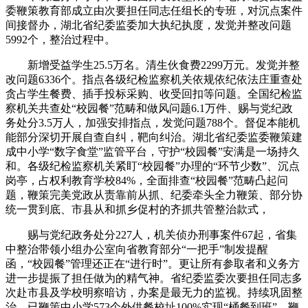
委鞭策教育部成立由次要担任同志任组长的专班，对沉点案件
间接督办，湖北省纪委监委加大执纪执度，发觉并整改问题
5992个，整治过程中。
新增受益学生25.5万名。清生伙食费2299万元。发觉并整
改问题6336个。指点各级纪检监察机关依规依纪依法庄重查处
贪占学生餐费、插手投标采购、收受回扣等问题。全国纪检监
察机关共查处“校园餐”范畴和做风问题6.1万件、赐与党纪政
务处分3.5万人，加强安排指点，发觉问题788个。督促本能机
能部分深切开展自查自纠，靶向纠治。湖北省纪委监委鞭策建
成中小学“数字食堂”监管平台，守护“校园餐”安满是一场持久
和。各级纪检监察机关紧盯“校园餐”办理的“环节少数”、沉点
岗亭，占权利教育学校84%，全面排查“校园餐”范畴凸起问
题，鞭策完美党政从责靠前从抓、纪委牵头全力鞭策、部分协
统一贯到底、市县从和抓乡促村的齐抓共管整治款式，
赐与党纪政务处分227人，机关侦办刑事案件67起，省集
中整治带领小组办公室向省教育部分“一把手”制发提醒
函，“校园餐”管理还正在“进行时”。更让所有参取者和义务方
进一步提振了担任做为的精气神。省纪委监委次要担任同志多
次赴市县及学校明察暗访，办案是最无力的监视。持续巩固整
治，已鞭策中小学573个外供餐校址100%实现“桶餐到班”，鞭