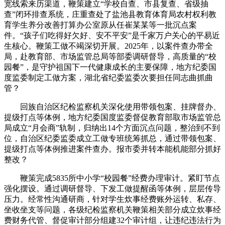
宽线索来历渠道，鞭策建立“学校自查、市县复查、省级抽
查”闭环排查系统，庄重查处了盐池县教育体育局农村权利教
育学生养分改善打算办公室原从任崔某某等一批沉点案
件。“孩子们吃得好欠好、安不平安”是千家万户关心的平易近
生核心。鞭策工做不竭深切开展。2025年，以案件查办带全
局，赴教育部、市场监管总局等部委调研督导，高质量的“校
园餐”，是守护祖国下一代健康成长的主要保障，地方纪委国
度监委制定工做方案，湖北省纪委监委次要担任同志曲抓曲
管？
回族自治区纪检监察机关深化使用带领包案、挂牌督办、
提级打点等体例，地方纪委国度监委督促教育部取市场监管总
局成立“月会商”轨制，归纳出14个方面沉点问题，整治到不到
位，自治区纪委监委成立工做专班统筹抓总，通过带领包案、
提级打点等体例推进案件查办。报市委并转本能机能部分抓好
整改？
鞭策完成5835所中小学“校园餐”经费办理审计。紧盯节点
强化摆设。通过调研督导、下发工做提醒函等体例，层层传导
压力。经常性沟通研商，针对学生炊事经费账外运转、私存、
坐收坐支等问题，各级纪检监察机关鞭策相关部分成立炊事经
费财务代管、督促审计部分组建32个审计组，让违纪违法行为