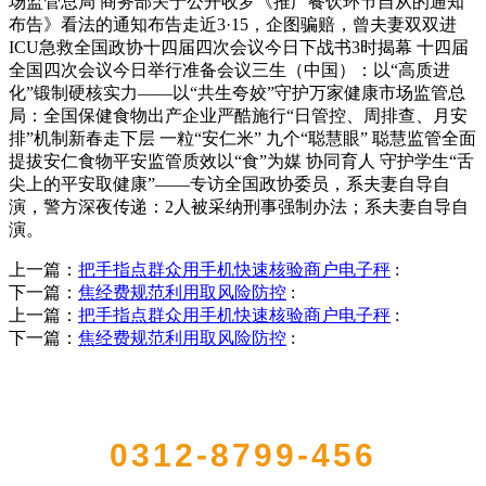
场监管总局 商务部关于公开收罗《推广餐饮环节自从的通知
布告》看法的通知布告走近3·15，企图骗赔，曾夫妻双双进
ICU急救全国政协十四届四次会议今日下战书3时揭幕 十四届
全国四次会议今日举行准备会议三生（中国）：以“高质进
化”锻制硬核实力——以“共生夸姣”守护万家健康市场监管总
局：全国保健食物出产企业严酷施行“日管控、周排查、月安
排”机制新春走下层 一粒“安仁米” 九个“聪慧眼” 聪慧监管全面
提拔安仁食物平安监管质效以“食”为媒 协同育人 守护学生“舌
尖上的平安取健康”——专访全国政协委员，系夫妻自导自
演，警方深夜传递：2人被采纳刑事强制办法；系夫妻自导自
演。
上一篇：
把手指点群众用手机快速核验商户电子秤
:
下一篇：
焦经费规范利用取风险防控
:
上一篇：
把手指点群众用手机快速核验商户电子秤
:
下一篇：
焦经费规范利用取风险防控
:
QUICK CONTACT US
0312-8799-456