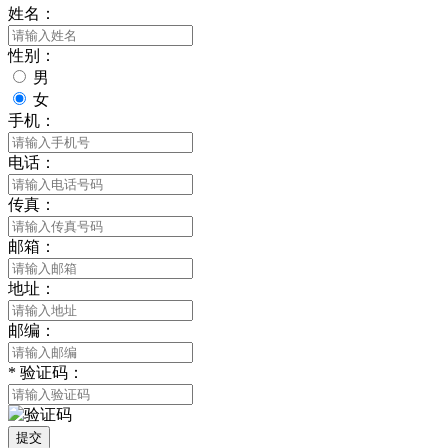
姓名：
性别：
男
女
手机：
电话：
传真：
邮箱：
地址：
邮编：
*
验证码：
提交