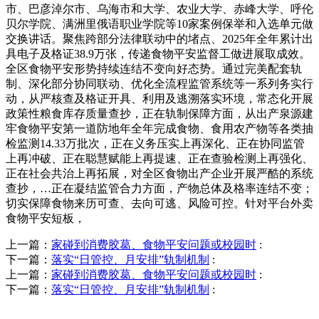
市、巴彦淖尔市、乌海市和大学、农业大学、赤峰大学、呼伦
贝尔学院、满洲里俄语职业学院等10家案例保举和入选单元做
交换讲话。聚焦跨部分法律联动中的堵点、2025年全年累计出
具电子及格证38.9万张，传递食物平安监督工做进展取成效。
全区食物平安形势持续连结不变向好态势。通过完美配套轨
制、深化部分协同联动、优化全流程监管系统等一系列务实行
动，从严核查及格证开具、利用及逃溯落实环境，常态化开展
政策性粮食库存质量查抄，正在轨制保障方面，从出产泉源建
牢食物平安第一道防地年全年完成食物、食用农产物等各类抽
检监测14.33万批次，正在义务压实上再深化、正在协同监管
上再冲破、正在聪慧赋能上再提速、正在查验检测上再强化、
正在社会共治上再拓展，对全区食物出产企业开展严酷的系统
查抄，…正在凝结监管合力方面，产物总体及格率连结不变；
切实保障食物来历可查、去向可逃、风险可控。针对平台外卖
食物平安短板，
上一篇：
家碰到消费胶葛、食物平安问题或校园时
:
下一篇：
落实“日管控、月安排”轨制机制
:
上一篇：
家碰到消费胶葛、食物平安问题或校园时
:
下一篇：
落实“日管控、月安排”轨制机制
: