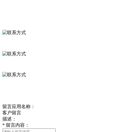
联系我们
联系方式
河北省保定市徐水县崔庄镇吴庄村
0312-8799456 18633256098
delishipin@yeah.net
给我留言
留言应用名称：
客户留言
描述：
*
留言内容：