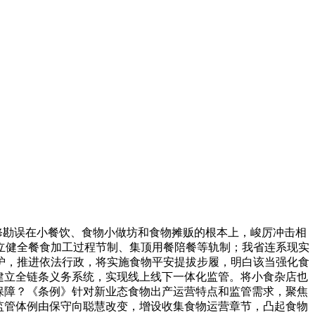
修勘误在小餐饮、食物小做坊和食物摊贩的根本上，峻厉冲击相
立健全餐食加工过程节制、集顶用餐陪餐等轨制；我省连系现实
护，推进依法行政，将实施食物平安提拔步履，明白该当强化食
建立全链条义务系统，实现线上线下一体化监管。将小食杂店也
保障？《条例》针对新业态食物出产运营特点和监管需求，聚焦
监管体例由保守向聪慧改变，增设收集食物运营章节，凸起食物