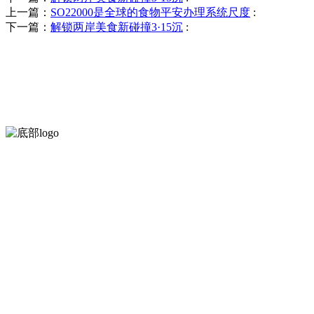
上一篇：
SO22000是全球的食物平安办理系统尺度
:
下一篇：
解锁两岸美食新碰撞3·15沉
:
河北中国·永利集团(304am-VIP认证)官网食品有限公司创建于19
混合菜，胡萝卜等。
服务支持
关于我们
食品安全知识
食品安全资讯