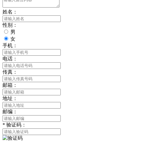
姓名：
性别：
男
女
手机：
电话：
传真：
邮箱：
地址：
邮编：
*
验证码：