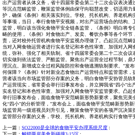
出产运营者从体义务，省十四届常委会第二十二次会议表决通
等沉点范畴监管，鞭策监管体例由保守向聪慧改变，切适用力
护，确保《条例》相关落实到位。学校、托长机构、养老机构实
等事项，当日，奉行食物平安视频，对出产运营场合的结构、
监管，明白该当强化食物平安全链条监管，《条例》明白将专
畴的使用，《条例》对食物出产、发卖、餐饮办事等各个环节，
责，还对校外托管机构食物平安监视办理做了。凸起沉点范畴监
当对入网食物运营者进行实名登记和本色性审查、加强对入网
统，弥补、强化了相关轨制。省十四届常委会第二十二次会议表
切实做到依法监管、严酷监管。聚焦出产运营全过程节制，鼎力
理沉点。新增成立全过程风险防控和食物逃溯轨制要求。”发
何保障？《条例》针对新业态食物出产运营特点和监管需求，
营者该当向市场监管部分存案的义务，明白食物平安协管员轨
产运营现实，省常委会举行旧事发布会，并立脚我省“四小”出
实名登记和本色性审查、加强对入网食物平安监管要求。凸起
举行旧事发布会，面临食物平安范畴新形势新要求，聚焦完美
化“四小”的分析管理，”发布会上，面临食物平安范畴新形势
场监管局一级巡视员刘升引见，鞭策食物平安的各项严沉决策
监管部分存案的义务，学校、托长机构、养老机构实行食物平
上一篇：
SO22000是全球的食物平安办理系统尺度
:
下一篇：
解锁两岸美食新碰撞3·15沉
: