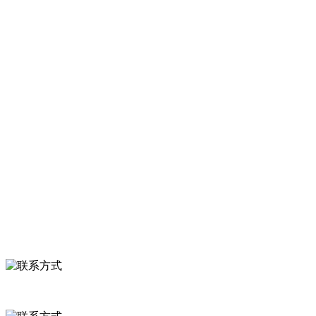
是经省级注册的大型农产品加工出口企业，注册资金2000万元，总资
产1亿多元。公司产品有速冻甜糯玉米，芦笋，青豆，草莓，花菜，青
刀豆，混合菜，胡萝卜等。
服务支持
关于我们
食品安全知识
食品安全资讯
联系我们
联系方式
河北省保定市徐水县崔庄镇吴庄村