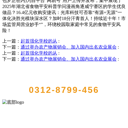
包罗正在内)为自平台“网易号”用户上传并发布，集中展现了
2025年湖北省食物平安科普学问漫画角逐咸宁赛区的学生优良
做品？16.4亿元收购安捷讯：光库科技可否靠“有源+无源”一
体化决胜光模块深水区？加时18分汗青首人！持续近十年！市
场监管局营业妙手“”，环绕校园取家庭中常见的食物平安风
险！
上一篇：
起首强化学校的从
:
下一篇：
通过举办农产物展销会、加入国内出名农业展会
:
上一篇：
起首强化学校的从
:
下一篇：
通过举办农产物展销会、加入国内出名农业展会
:
QUICK CONTACT US
0312-8799-456
河北中国·永利集团(304am-VIP认证)官网食品有限公司创建于1991年，
是经省级注册的大型农产品加工出口企业，注册资金2000万元，总资