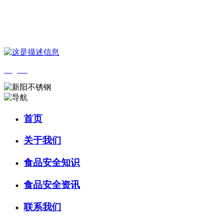
您好，欢迎来到 河北中国·永利集团(304am-VIP认证)官网食品 官方网
站！
English
首页
关于我们
食品安全知识
食品安全资讯
联系我们