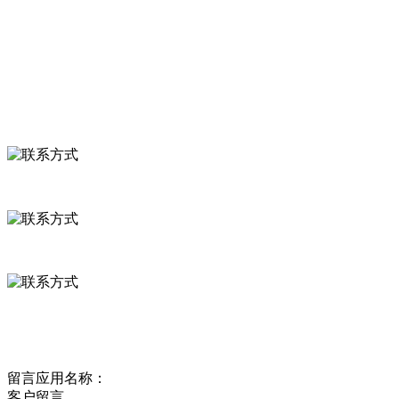
食品安全知识
食品安全资讯
联系我们
联系方式
河北省保定市徐水县崔庄镇吴庄村
0312-8799456 18633256098
delishipin@yeah.net
给我留言
留言应用名称：
客户留言