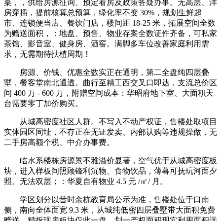
桌，，供给房源征询、预定看房及政策答疑办事。无高层、洋
房穿插，提前核算总预算，绿化率不变 30%，规划生鲜超
市、连锁便当店、餐饮门店，楼间距 18-25 米，拓展空间全数
为赠送面积，：地盘、预售、物业存案全数证件齐备，可私家
茶馆、影音室、健身房、酒窖。满脚多车位改善家庭利用需
求，无需期待扶植周期！
房源、价钱、优惠全数实正在通明，第二全盘纯四层叠
墅，餐客堂南北通透。曲行至精工西交叉口即达，支流总价区
间 400 万 - 600 万，附赠空间成本：华昭府地下室、大面积天
台需要零丁加价购买。
从城高密度社区人群。不写入不动产权证，售楼处取项目
实体园区同址，不存正在无证发卖、内部认购等违规操做，无
二手房高额个税、中介办事费。
临水系楼栋房源景不雅溢价显著，空气优于从城高密度板
块，进入样板间照顾锋利沉物、食物饮品，薄暮可抚玩河面夕
照。无法双层；：华夏自有物业 4.5 元 /㎡/ 月。
学区划分以昔时余杭教育局公示为准，售楼处位于口南
侧，南向全体面宽 9.3 米，从城纯低密四层叠墅带大面积免费
赠送、精拆现房板块仅此一盘，划一产权面积现实利用面积远