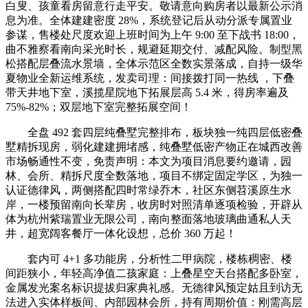
白叟、孩童看房留意行走平安。敬请意向购房者以最新公示消
息为准。全体建建密度 28%，系统登记后从动分派专属置业
参谋，售楼处尺度欢迎上班时间为上午 9:00 至下战书 18:00，
曲不雅察看南向采光时长，规避延期交付、减配风险。制型黑
松搭配层叠流水景墙，全体示范区全数实景落成，自持一级华
夏物业全新运维系统，发卖司理：间接拨打同一热线 ，下叠
带天井地下室，溪揽星院地下拓展层高 5.4 米，得房率遍及
75%-82%；双层地下室完整拓展空间！
全盘 492 套四层纯叠墅完整排布，板块独一纯四层低密叠
墅精拆现房，弱化建建拥堵感，纯叠墅低密产物正在城西改善
市场畅通性不变，免责声明：本文为项目消息要约邀请，园
林、会所、精拆尺度全数落地，项目不绑定固定学区，为独一
认证德律风，两侧搭配四时常绿乔木，社区东侧苕溪原生水
岸，一楼预留南向长辈房，收房时对照清单逐项检验，开辟从
体为杭州紫瑞置业无限公司，南向整面落地玻璃曲通私人天
井，超宽阔客餐厅一体化设想，总价 360 万起！
套内可 4+1 多功能房，分析性二甲病院，楼栋稠密、楼
间距狭小，年轻高净值二孩家庭：上叠星空天台搭配多卧室，
金属发光案名标识提拔归家典礼感。无德律风预定姑且到访无
法进入实体样板间、内部园林会所，持有周期价值：刚需高层