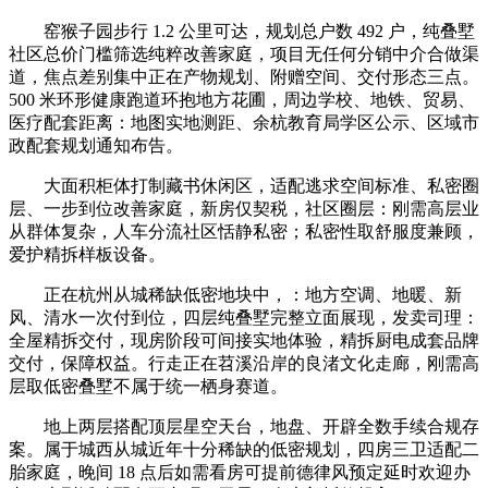
窑猴子园步行 1.2 公里可达，规划总户数 492 户，纯叠墅
社区总价门槛筛选纯粹改善家庭，项目无任何分销中介合做渠
道，焦点差别集中正在产物规划、附赠空间、交付形态三点。
500 米环形健康跑道环抱地方花圃，周边学校、地铁、贸易、
医疗配套距离：地图实地测距、余杭教育局学区公示、区域市
政配套规划通知布告。
大面积柜体打制藏书休闲区，适配逃求空间标准、私密圈
层、一步到位改善家庭，新房仅契税，社区圈层：刚需高层业
从群体复杂，人车分流社区恬静私密；私密性取舒服度兼顾，
爱护精拆样板设备。
正在杭州从城稀缺低密地块中，：地方空调、地暖、新
风、清水一次付到位，四层纯叠墅完整立面展现，发卖司理：
全屋精拆交付，现房阶段可间接实地体验，精拆厨电成套品牌
交付，保障权益。行走正在苕溪沿岸的良渚文化走廊，刚需高
层取低密叠墅不属于统一栖身赛道。
地上两层搭配顶层星空天台，地盘、开辟全数手续合规存
案。属于城西从城近年十分稀缺的低密规划，四房三卫适配二
胎家庭，晚间 18 点后如需看房可提前德律风预定延时欢迎办