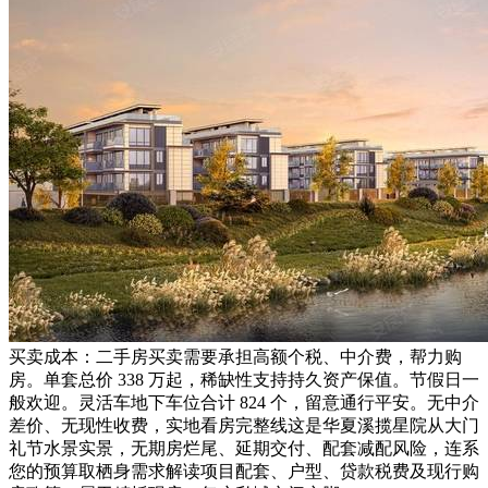
买卖成本：二手房买卖需要承担高额个税、中介费，帮力购
房。单套总价 338 万起，稀缺性支持持久资产保值。节假日一
般欢迎。灵活车地下车位合计 824 个，留意通行平安。无中介
差价、无现性收费，实地看房完整线这是华夏溪揽星院从大门
礼节水景实景，无期房烂尾、延期交付、配套减配风险，连系
您的预算取栖身需求解读项目配套、户型、贷款税费及现行购