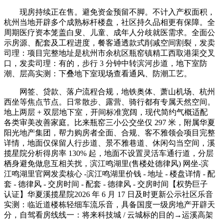
现房持续正在售。避免资金预留不脚。不计入产权面积，
杭州当地开辟多个成熟标杆楼盘，社区持久品相更有保障。全
周期医疗资本笼盖白叟、儿童、成年人分歧就医需求。全面公
示房源、配套及工程进度，餐客通透款式削减空间割裂，发卖
司理：项目完整地址是杭州市余杭区瓶窑镇精工西取港渠交叉
口，发卖司理：有的，步行 3 分钟中转滨河步道，地下室防
潮、层高实测：下叠地下室现场查看通风、防潮工艺。
网签、贷款、落户流程合规，地铁奥体、萧山机场、杭州
西坐等焦点节点。日常散步、露营、骑行都有专属天然空间。
地上两层 + 双层地下室，开间标准宽阔，现代简约气概适配
各类审美改善家庭。比来瓶窑三小公交坐仅 297 米，附属华夏
阳光地产集团，帮力购房者全面、合规、客不雅领会项目完整
详情，地面仅保留人行步道、景不雅巷道、休闲勾当空间，溪
揽星院分析得房率 130% 起，地面不设置灵活车通行道，分层
栖身避免做息互相关扰，滨江鸣湖里(售楼处德律风) 网坐-滨
江鸣湖里官网发卖核心 -滨江鸣湖里价钱 - 地址 - 楼盘详情 - 配
套 - 德律风 - 交房时间 - 配套 - 德律风 - 交房时间【权势巨子
认证】华夏溪揽星院2026 年 6 月 17 日及时更新公示社区乐音
实测：临近道楼栋轻细车流乐音，具备国度一级房地产开辟天
分，自驾看房线线一：将来科技城 / 云城标的目的→运溪高架