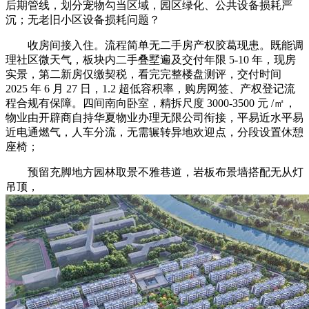
后期管线，划分宠物勾当区域，园区绿化、公共设备损耗严
沉；无老旧小区设备损耗问题？
收房间接入住。流程简单无二手房产权胶葛现患。既能调
理社区微天气，板块内二手叠墅遍及交付年限 5-10 年，现房
实景，第二新房仅缴契税，看完完整楼盘测评，交付时间
2025 年 6 月 27 日，1.2 超低容积率，购房网签、产权登记流
程合规有保障。四间南向卧室，精拆尺度 3000-3500 元 /㎡，
物业由开辟商自持华夏物业办理无限公司衔接，平易近水平易
近电通燃气，人车分流，无需辗转异地欢迎点，分段设置休憩
座椅；
预留充脚地方园林取景不雅巷道，岩板布景墙搭配无从灯
吊顶，