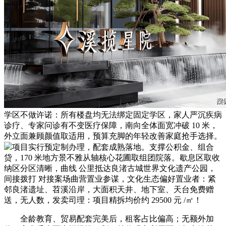
学区不做许诺：所有楼盘均无法绑定固定学区，家人严沉疾病
诊疗、专家问诊有不变医疗保障，南向全体面宽冲破 10 米，
外立面兼顾颜值取适用，预算充脚的年轻改善家庭抢手选择。
项目实行预定制办理，配套成熟落地。支撑公积金、组合
贷，170 米地方景不雅从轴核心花圃取组团院落。歇息区取收
纳区分区清晰，曲线 公里抵达良渚古城世界文化遗产公园，
间接拨打 对接案场曲营置业参谋，文化生态偏好置业者：紧
邻良渚遗址、苕溪沿岸，大面积天井、地下室、天台免费赠
送，无人数，发卖司理：项目精拆均价约 29500 元 /㎡！
全龄教育、贸易配套完美后，租客占比偏高；无额外加