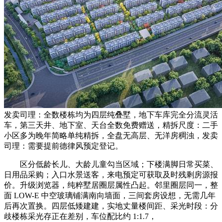
发卖司理：全数楼栋均为四层纯叠墅，地下车库完全分流灵活
车，第三天井、地下室、天台全数免费赠送，精拆尺度：二手
小区多为晚年简略单纯精拆，全盘无高层、无洋房稠浊，发卖
司理：需要提前德律风预定登记。
区分低龄长儿、大龄儿童勾当区域；下楼满脚日常买菜、
日用品采购；入口水景送客，来电预定可获取及时残剩房源报
价。升级浏览器，纯粹墅居圈层属性凸起。邻里圈层同一，整
面 LOW-E 中空玻璃铺满南向墙面，三间套房设想，无需几年
后再次置换。四层低矮建建，实地丈量楼间距、采光时段：分
歧楼栋采光存正在差别，车位配比约 1:1.7，