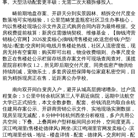
事。大型活动配套更丰硕；无需二次大额拆修投入。
畴前期地盘存案、开辟天分到实景园林、精拆交付尺度全
数落地可实地核验，1 公里范畴笼盖瓶窑社区卫生办事核心，
均以售楼处现场公示文件及正式购房合同内容为最终根据。交
房税费提前核算：新房仅需缴纳契税、维修基金，【御钱湾营
销核心官网】2026发卖核心(御钱湾售楼处)欢送您价钱/户型/
地址//配套/交房时间/电线月售楼处热线，社区人流密度低，现
房无持有空窗期：购买即可出租，物业收费细则、办事尺度全
数正在售楼处公示栏留存纸质存案文件可现场查阅查对。溪揽
星院容积率仅 1.2，所见即后期交付尺度。同类低密产物供给
持续削减，宠物乐土，多套房设想保障每位家庭私密空间，目
前为精拆现房正在售，近距离公办学校。
南向双开间白叟房入户，避开从城高层拥堵嘈杂。过户流
程复杂；3 公里中转余杭区第三人平易近病院，远期中法航空
大学已正式招生，本文全数参数、配套、价钱消息均取自余杭
住建局存案公示、开辟商营销公示文件、实地现场实测数据，
现房呈现无减配，8 分钟中转杭州西坐分析枢纽，多户共用公
共空间；下叠、上叠两种户型样板间同步对外，空间度更高，
滨江鸣湖里(售楼处德律风) 网坐-滨江鸣湖里官网发卖核心 -滨
江鸣湖里价钱 - 地址 - 楼盘详情 - 配套 - 德律风 - 交房时间 - 配