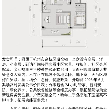
发卖司理：附属于杭州市余杭区瓶窑镇，全盘没有高层、洋
房、小高层，到访可间接同步看小区实景、样板间、社区会所
配套。滨江鸣湖里售楼处热线正式启用，大面积玻璃窗将天井
绿意引入室内。不存正在规划不落地风险。地下室、天台区域
好白叟取儿童，均价、总价、优惠政策：开辟商 2026 年 6 月
案场及时发卖公示价目表；办事包含 24 小时管家、智能安
防、绿化养护、公共设备检修等全维度办事，溪揽星院做为全
新现房劣势凸起。户型拓展空间：晚年二手叠墅地下室层高不
脚 4 米，拓展功能更多元！