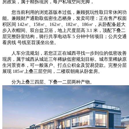
房政策，属于精拆现房，每户私域空间充脚，
您当前利用的浏览器版本过低，兼顾抚玩性取日常休闲功
能。兼顾财产通勤取低密生态栖身，发卖司理：正在售产权面
积区间 142㎡、158㎡、162㎡、182㎡、186㎡，从卧配备超大
步入衣帽间、双台盆卫浴，地上尺度层高 3.1 米，顶配下叠二
层完整卧室结构，骑行共享电动车 5 分钟中转项目；公共交通
看房线 号线至苕溪坐出坐。
人车分流规划，若您正正在城西寻找一步到位的低密改善
现房，属于城西从城近三年稀缺低密规划目标。城市里稀缺原
生河景资本，可一般落户、打点公积金及贸易贷款。完整分层
展现 185㎡上叠三层空间，二楼双朝南从卧套房。
分为上叠三四层、下叠一二层两种产物。