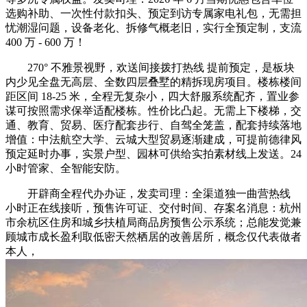
选购补助、一次性付款扣头、预定到访专属家电礼包，无需担
忧潮湿问题，设备老化、拆修气概老旧，实行全预定制，支流
400 万 - 600 万！
270° 不雅景视野，欢送间接拨打热线 提前预定，是板块
内少见全盘无高层、全数四层叠墅的精拆现房项目。楼栋楼间
距区间 18-25 米，全程无复杂小，四大舒服系统配齐，置业参
谋可按照需求保举适配楼栋。性价比凸起。无需上下楼梯，交
通、教育、贸易、医疗配套步行、自驾全笼盖，配套持续落地
增值：中法航空大学、云城大型贸易逐渐建成，可提前德律风
预定延时办事，实景户型、园林可供给实拍素材线上发送。24
小时管家、全智能安防。
开辟商全程代办办证，发卖司理：全渠道独一曲营热线
小时正在线接听，预售许可证、交付时间、存案名消息：杭州
市余杭区住房和城乡扶植局商品房预售公示系统；总能发觉兼
顾城市成长盈利取低密天然栖居的改善居所，概念仅代表做者
本人，