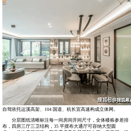
自驾依托运溪高架、104 国道、杭长宜高速构成立体网。
分层图纸清晰标注每一间房间开间尺寸，全体楼栋参差排
布，四房三厅三卫结构，35 平摆布大通厅可容纳大型圆