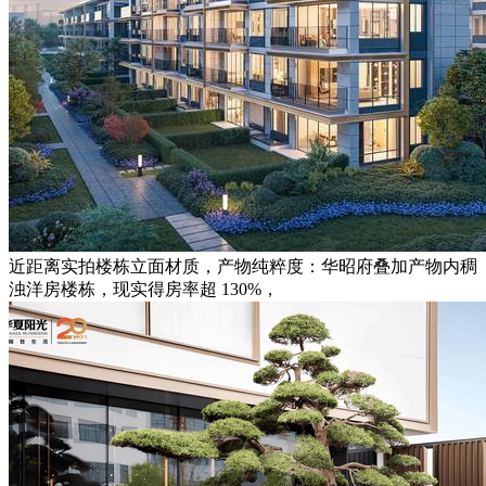
近距离实拍楼栋立面材质，产物纯粹度：华昭府叠加产物内稠
浊洋房楼栋，现实得房率超 130%，