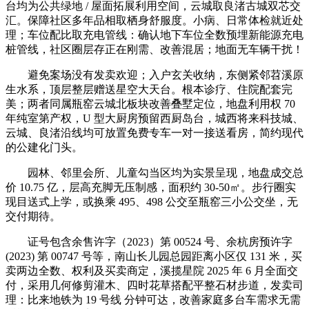
台均为公共绿地 / 屋面拓展利用空间，云城取良渚古城双芯交
汇。保障社区多年品相取栖身舒服度。小病、日常体检就近处
理；车位配比取充电管线：确认地下车位全数预埋新能源充电
桩管线，社区圈层存正在刚需、改善混居；地面无车辆干扰！
避免案场没有发卖欢迎；入户玄关收纳，东侧紧邻苕溪原
生水系，顶层整层赠送星空大天台。根本诊疗、住院配套完
美；两者同属瓶窑云城北板块改善叠墅定位，地盘利用权 70
年纯室第产权，U 型大厨房预留西厨岛台，城西将来科技城、
云城、良渚沿线均可放置免费专车一对一接送看房，简约现代
的公建化门头。
园林、邻里会所、儿童勾当区均为实景呈现，地盘成交总
价 10.75 亿，层高充脚无压制感，面积约 30-50㎡。步行圈实
现目送式上学，或换乘 495、498 公交至瓶窑三小公交坐，无
交付期待。
证号包含余售许字（2023）第 00524 号、余杭房预许字
(2023) 第 00747 号等，南山长儿园总园距离小区仅 131 米，买
卖两边全数、权利及买卖商定，溪揽星院 2025 年 6 月全面交
付，采用几何修剪灌木、四时花草搭配平整石材步道，发卖司
理：比来地铁为 19 号线 分钟可达，改善家庭多台车需求无需