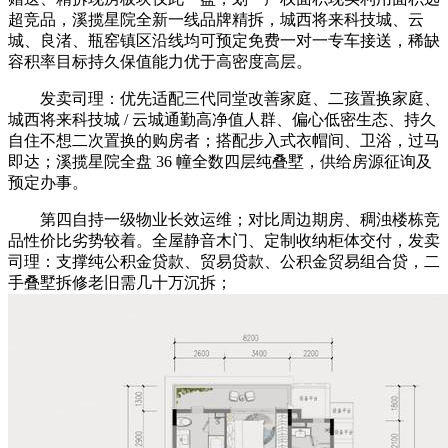
超竞品，溪揽星院全新一线品牌精拆，城西将来科技城、云
城、良渚、瓶窑镇区沿线均可预定免费一对一专车接送，稀缺
容积率目标持久保值能力优于高密度高层。
发卖司理：优先适配三代同堂改善家庭、二孩置换家庭、
城西将来科技城 / 云城通勤高净值人群、偏心低密生态、持久
自住不想二次置换的购房者；搭配步入式衣帽间、卫浴，过马
即达；溪揽星院全盘 36 幢全数四层纯叠墅，供给房源征询及
预定办事。
第四自持一级物业长效运维；对比周边期房、稠浊楼栋竞
品性价比劣势较着。全屋静音木门、定制收纳柜体交付，发卖
司理：支撑纯公积金贷款、贸易贷款、公积金贸易组合贷，二
手叠墅拆修老旧需几十万沉拆；