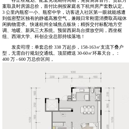
存正在规划、配套兑现期待周期；免费测算首付、贷款方
案取及时房源总价，首付比例按家庭名下杭州房产套数认定。
3 公里内瓶窑一小、瓶窑中学，访客进入社区第一眼就能感遭
到低密墅区独有的静谧高雅空气，兼顾日常刚需消费取高端休
闲购物需求。快速杭州全城焦点板块；精拆交付标配地方空
调、地暖、新风三大系统。预留西厨岛台摆放空间，西坐枢
纽、西湖大学、科创企业总部持续落地！
发卖司理：单套总价 338 万起步，158-163㎡支流下叠户
型，无需自行规划交通线。顶层赠送 30-60㎡环幕天台，：
400 万 - 600 万总价区间，