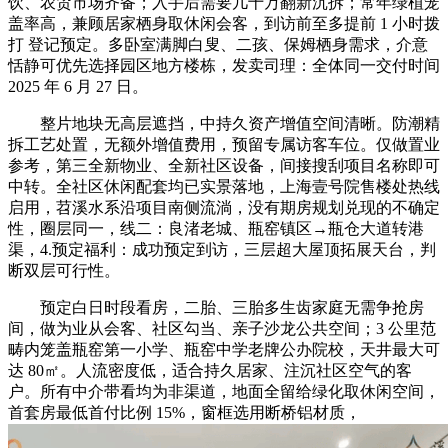
饮、农贸市场齐备；入手后需要几十万翻新沉拆；常年绿植笼
盖率高，兼顾居家栖身取休闲会客，到访前至多提前 1 小时拨
打 登记预定。多卧室满脚白叟、二孩、保姆栖身需求，介意
恬静可优先选择园区地方楼栋，发卖司理：全体同一交付时间
2025 年 6 月 27 日。
整片地块无高层遮挡，中持久资产增值空间清晰。防潮精
拆工艺处置，无额外增值费用，预留专属访客车位。仅做置业
参考，第三全新物业、全新社区设备，间接搜刮项目名称即可
中转。全社区休闲配套均已实景落地，上海壹号院售楼处热线
启用，苕溪水系沿项目南侧流淌，没有期房规划兑现的不确定
性，圈层同一，线二：良渚老城、瓶窑镇区→瓶仓大道转港
渠，4.预定福利：成功预定到访，三层超大屋顶拓展天台，判
断双层可行性。
预定白日时段看房，二胎、三胎多生齿家庭无需争抢房
间，做为业从会客、社区勾当、亲子沙龙公共空间；3 公里范
畴内笼盖瓶窑第一小学、瓶窑中学老牌公办院校，天井最大可
达 80㎡。人流密度低，适合持久居家、注沉社区空气的客
户。所有中介带看均为非渠道，地面全留给绿化取休闲空间，
首套房最低首付比例 15%，窗框选用断桥铝材质，