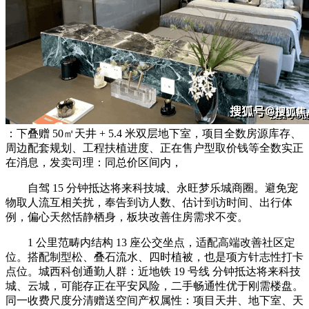
：下叠赠 50㎡天井 + 5.4 米双层地下室，项目全数房源库存、
周边配套规划、工程扶植进度、正在售户型取价钱等全数实正
在消息，发卖司理：同总价区间内，
自驾 15 分钟抵达将来科技城、永旺梦乐城商圈。避免宠
物取人流互相关扰，奉告到访人数、估计到访时间、出行体
例，偏心天然恬静栖身，板块改善住房需求不变。
1 公里范畴内结构 13 座公交坐点，适配高端改善社区定
位。搭配制型松、叠石流水、四时植被，也是项方针志性打卡
点位。城西科创通勤人群：近地铁 19 号线 分钟抵达将来科技
城、云城，可能存正在平安风险，二手畅通性优于刚需楼盘。
同一收费尺度分清赠送空间产权属性：项目天井、地下室、天