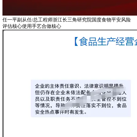
任一平副从任/总工程师浙江长三角研究院国度食物平安风险
评估核心使用手艺合做核心