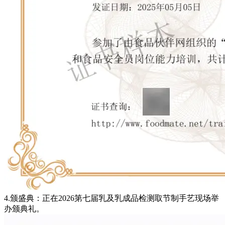
4.颁盛典：正在2026第七届乳及乳成品检测取节制手艺现场举
办颁典礼。