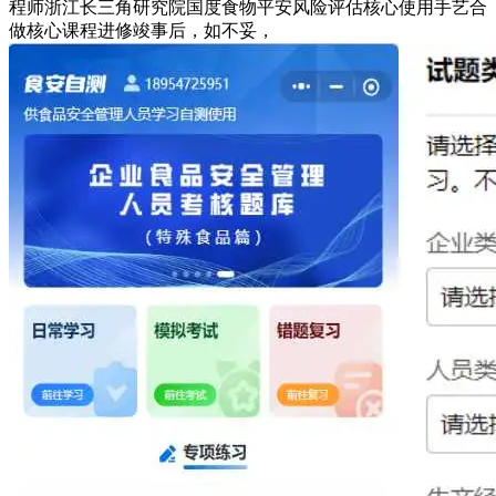
程师浙江长三角研究院国度食物平安风险评估核心使用手艺合
做核心课程进修竣事后，如不妥，