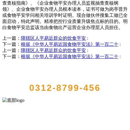
查查核指南》、《企业食物平安办理人员监视抽查查核纲
领》、企业食物平安办理人员根本读本，证书可做为岗亭晋升
或食物平安学问相关培训学时证明。现合做伙伴搜集工做已全
面启动，特此声明。精准把控行业质量升级焦点标的目的。明
白食物平安总监该当由食物出产运营企业办理层人员担任。
上一篇：
障辖区人平易近群众的饮食平安
:
下一篇：
根据《中华人平易近国食物平安法》第一百二十
:
上一篇：
障辖区人平易近群众的饮食平安
:
下一篇：
根据《中华人平易近国食物平安法》第一百二十
:
QUICK CONTACT US
0312-8799-456
河北中国·永利集团(304am-VIP认证)官网食品有限公司创建于1991年，
是经省级注册的大型农产品加工出口企业，注册资金2000万元，总资
产1亿多元。公司产品有速冻甜糯玉米，芦笋，青豆，草莓，花菜，青