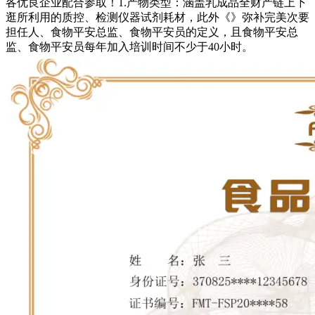
各优良企业配合参取！1.产物类型：涵盖乳成品全财产链上下
逛所利用的质控、检测仪器试剂耗材，此外《》弥补完美次要
担任人、食物平安总监、食物平安员的定义，且食物平安总
监、食物平安员每年加入培训时间不少于40小时。