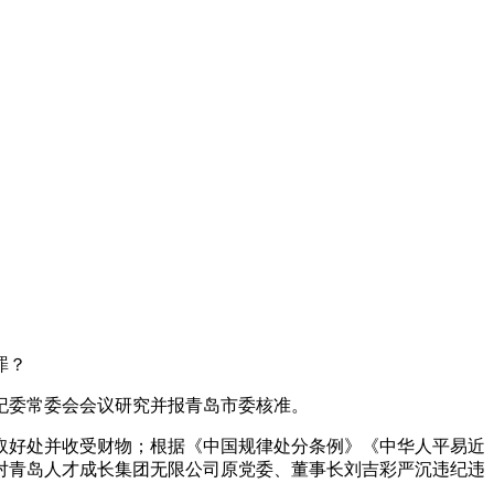
罪？
纪委常委会会议研究并报青岛市委核准。
好处并收受财物；根据《中国规律处分条例》《中华人平易近
对青岛人才成长集团无限公司原党委、董事长刘吉彩严沉违纪违