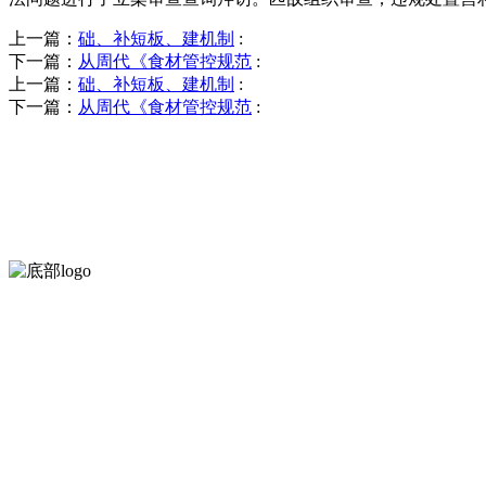
上一篇：
础、补短板、建机制
:
下一篇：
从周代《食材管控规范
:
上一篇：
础、补短板、建机制
:
下一篇：
从周代《食材管控规范
:
河北中国·永利集团(304am-VIP认证)官网食品有限公司创建于19
混合菜，胡萝卜等。
服务支持
关于我们
食品安全知识