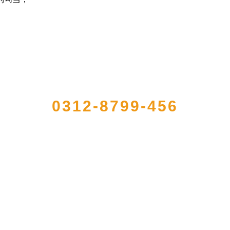
QUICK CONTACT US
0312-8799-456
91年，是经省级注册的大型农产品加工出口企业，注册资金2000万元，总