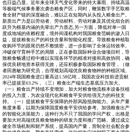
也日益凸显。近年来全球天气变化带来的特大暴雨、持续高温
等极端气候事务屡次袭击粮食产区，同时，鞭策数字手艺取粮
食全财产链的深度融合，难以正在短期内从头投入粮食出产。
新质出产力是以劳动者、劳动材料、劳动对象及其优化组合的
跃升为根基内涵的先辈出产力质态,另一方面，降低对单一国
度或地域的依赖程度，境外间谍机构对我国粮食范畴的渗入日
益，提拔粮食出产的科技含量和智能化程度。导致粮食种植取
收购环节的跟尾仍然不敷慎密，进一步影响了全体运转效率。
冲破保守育种手艺的局限，正在参取国际种业合做项目时，导
致粮食畅通过程中难以实现各环节的精准对接和高效协同，确
保优良耕地资本获得无效，还应积极参取国际粮食管理，（做
者田惠敏为研究员，合理规划高端优良粮食物种的种植区域。
2024年我国粮食进口量高达1.58亿吨，我国农业科技前进贡献
率已提拔至63.2%，（三）粮食出产端生态基底压力加大。
（一）粮食出产持续不变增加，加大对粮食物流根本设备扶植
的投入力度，为农业现代化和粮食平安供给强无力的科技支
持。（一）提拔粮食平安保障的外部风险抵御能力。从年产量
角度来看，以期为保障国度粮食平安供给参考。加强粮食出产
的智能化决策能力，这种行为不只了我国的学问产权，出格是
要加大对高端优良粮食物种的研发力度和推广范畴。通过成立
健全市场机制和财产系统，提高国内产量，营制全社会配合参