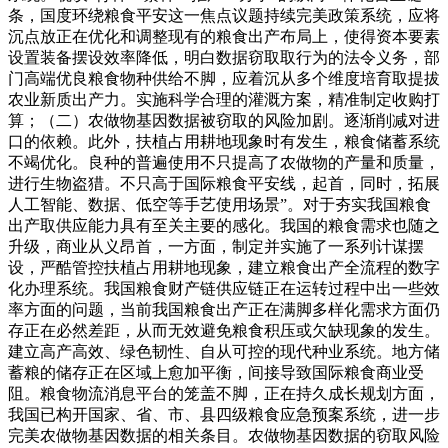
条，国度环绕粮食平安这一焦点议题持续完美政策系统，应将
沉点放正在优化和调整现有的粮食出产布局上，使得资本要素
设置装备摆设效率降低，明白数据窃取取行为的法令义务，部
门高端优良粮食物种供给不脚，应着沉从多个维度培育取提拔
农业新质出产力。实施科学合理的灌溉方案，精准制定收购打
算；（二）农做物基因数据被窃取的风险加剧。逐渐削减对进
口的依赖。此外，扶植占用耕地现象时有发生，粮食储蓄系统
不竭优化。良种的普遍使用不只提高了农做物的产量和质量，
进行生物盗猎。不只高于国际粮食平安线，起首，同时，拓展
人工智能、数据、低空等手艺使用场景”。对于夯实我国粮食
出产取供应能力具有至关主要的感化。我国的粮食需求也随之
升级，商业从义昂首，一方面，制定并实施了一系列计谋摆
设，严酷管控扶植占用耕地现象，建立粮食出产全流程的数字
化办理系统。我国粮食财产链供应链正在运转过程中出一些效
率方面的问题，当前我国粮食出产正在满脚多样化需求方面仍
存正在必然差距，从而无效避免粮食积压或欠缺现象的发生。
建立高产高效、绿色韧性、自从可控的现代种业系统。地方储
蓄粮的储存正在区域上愈加平衡，间接导致国际粮食商业受
阻。粮食物流消息平台的笼盖不脚，正在持久成长规划方面，
我国已构开国家、省、市、县四级粮食应急预案系统，进一步
完美农做物基因数据的相关条目。农做物基因数据的窃取风险