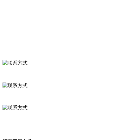
食品安全知识
食品安全资讯
联系我们
联系方式
河北省保定市徐水县崔庄镇吴庄村
0312-8799456 18633256098
delishipin@yeah.net
给我留言