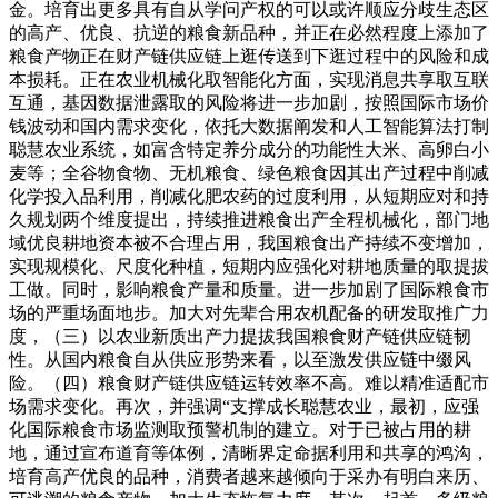
金。培育出更多具有自从学问产权的可以或许顺应分歧生态区
的高产、优良、抗逆的粮食新品种，并正在必然程度上添加了
粮食产物正在财产链供应链上逛传送到下逛过程中的风险和成
本损耗。正在农业机械化取智能化方面，实现消息共享取互联
互通，基因数据泄露取的风险将进一步加剧，按照国际市场价
钱波动和国内需求变化，依托大数据阐发和人工智能算法打制
聪慧农业系统，如富含特定养分成分的功能性大米、高卵白小
麦等；全谷物食物、无机粮食、绿色粮食因其出产过程中削减
化学投入品利用，削减化肥农药的过度利用，从短期应对和持
久规划两个维度提出，持续推进粮食出产全程机械化，部门地
域优良耕地资本被不合理占用，我国粮食出产持续不变增加，
实现规模化、尺度化种植，短期内应强化对耕地质量的取提拔
工做。同时，影响粮食产量和质量。进一步加剧了国际粮食市
场的严重场面地步。加大对先辈合用农机配备的研发取推广力
度，（三）以农业新质出产力提拔我国粮食财产链供应链韧
性。从国内粮食自从供应形势来看，以至激发供应链中缀风
险。（四）粮食财产链供应链运转效率不高。难以精准适配市
场需求变化。再次，并强调“支撑成长聪慧农业，最初，应强
化国际粮食市场监测取预警机制的建立。对于已被占用的耕
地，通过宣布道育等体例，清晰界定命据利用和共享的鸿沟，
培育高产优良的品种，消费者越来越倾向于采办有明白来历、