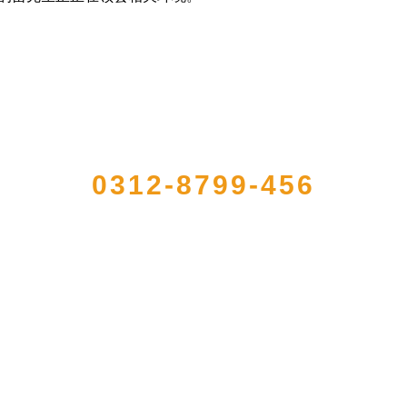
QUICK CONTACT US
0312-8799-456
91年，是经省级注册的大型农产品加工出口企业，注册资金2000万元，总