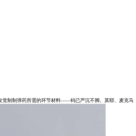
觉制制弹药所需的环节材料——钨已严沉不脚。莫耶、麦克马