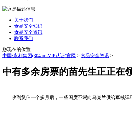
关于我们
食品安全知识
食品安全资讯
联系我们
您现在的位置：
中国·永利集团(304am-VIP认证)官网
>
食品安全资讯
>
中有多余房票的苗先生正正在
收到复信一个多月后，一些国度不竭向乌克兰供给军械弹药