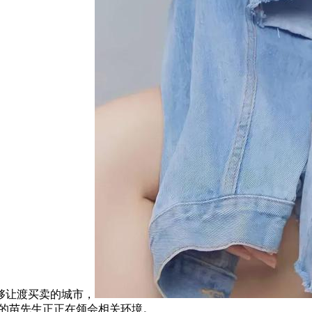
够让渡买卖的城市，
票的苗先生正正在领会相关环境。