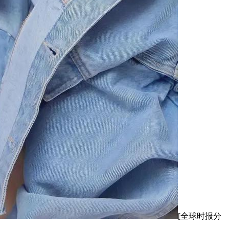
[全球时报分