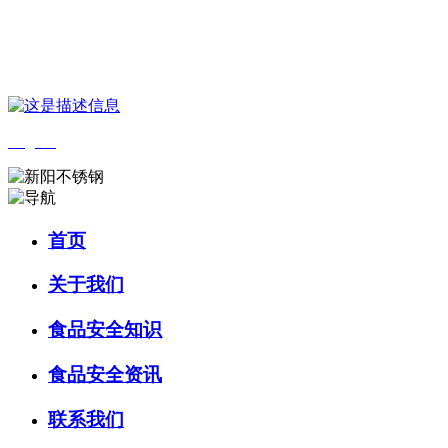
您好，欢迎来到 河北中国·永利集团(304am-VIP认证)官网食品 官方网
站！
English
首页
关于我们
食品安全知识
食品安全资讯
联系我们