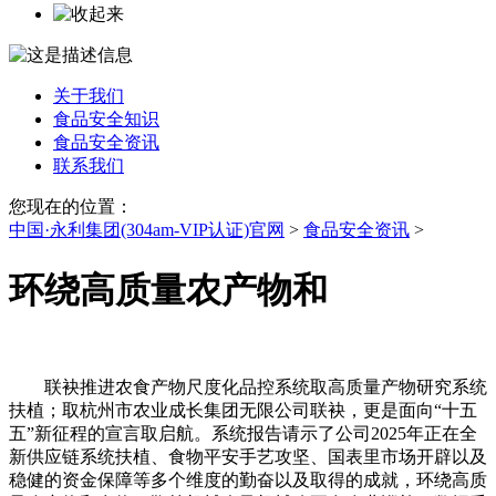
关于我们
食品安全知识
食品安全资讯
联系我们
您现在的位置：
中国·永利集团(304am-VIP认证)官网
>
食品安全资讯
>
环绕高质量农产物和
联袂推进农食产物尺度化品控系统取高质量产物研究系统
扶植；取杭州市农业成长集团无限公司联袂，更是面向“十五
五”新征程的宣言取启航。系统报告请示了公司2025年正在全
新供应链系统扶植、食物平安手艺攻坚、国表里市场开辟以及
稳健的资金保障等多个维度的勤奋以及取得的成就，环绕高质