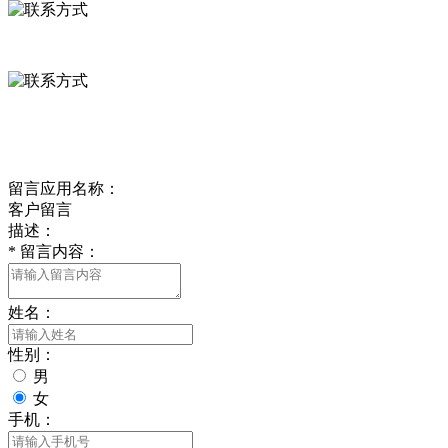
0312-8799456 18633256098
delishipin@yeah.net
给我留言
留言应用名称：
客户留言
描述：
*
留言内容：
姓名：
性别：
男
女
手机：