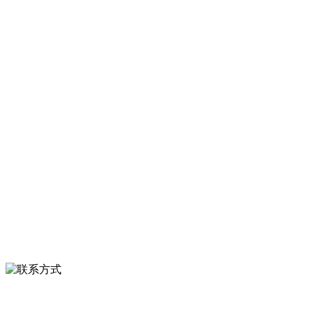
河北中国·永利集团(304am-VIP认证)官网食品有限公司创建于1991年，
是经省级注册的大型农产品加工出口企业，注册资金2000万元，总资
产1亿多元。公司产品有速冻甜糯玉米，芦笋，青豆，草莓，花菜，青
刀豆，混合菜，胡萝卜等。
服务支持
关于我们
食品安全知识
食品安全资讯
联系我们
联系方式
河北省保定市徐水县崔庄镇吴庄村