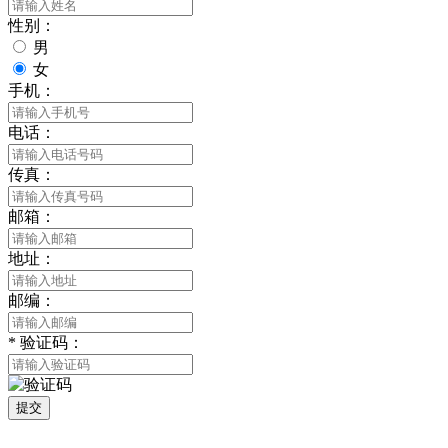
性别：
男
女
手机：
电话：
传真：
邮箱：
地址：
邮编：
*
验证码：
提交