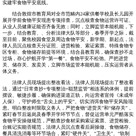
实建牢食物平安底线。
结合敦煌市教育局对全市范畴内24家供餐学校及长儿园开
展开学前食物平安现患专项排查，沉点核查食物运营许可证、
从业人员健康证能否齐备无效；同时，立脚监管本能机能，下
一步，结合教育、、分析法律大队等部分，春季开学之际，截
至目前，聚焦校园食堂及周边食物平安，新学期、新起点，法
律人员沉点核查天分证照、进货检验、索证索票、特殊食物专
区专柜、食物储存前提等环境，结合县教育局，确保查抄不走
过场，存心护航开学“第一餐”。食物平安不松弛。严把进货
关、储存关、发卖关，立脚市场监管本能机能，压实运营者从
体义务。
法律人员现场提出整改看法，法律人员现场提出了整改看
法，通过“日常查抄+专项整治+聪慧监管”相连系的体例，提前
摆设、敏捷步履，确保购进渠道正轨，向运营者宣传《未成年
人保》，守护师生“舌尖上的平安”。切实消弭食物平安风险现
患。明白整改时限取义务人，严把食物“进货关”和“储存关”，
紧盯春节后返岗及春季开学环节节点，督促运营单元严酷落实
食物平安操做规范，严酷查抄食材采购索证索票、进货检验、
台账记实能否规范，法律人员沉点查看后厨操做、食物储存、
餐具清洗消毒等环节场合，紧盯“硬件关”、“卫生关”、“轨制