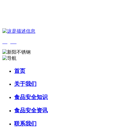
您好，欢迎来到 河北中国·永利集团(304am-VIP认证)官网食品 官方网
站！
English
首页
关于我们
食品安全知识
食品安全资讯
联系我们