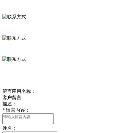
联系方式
河北省保定市徐水县崔庄镇吴庄村
0312-8799456 18633256098
delishipin@yeah.net
给我留言
留言应用名称：
客户留言
描述：
*
留言内容：
姓名：