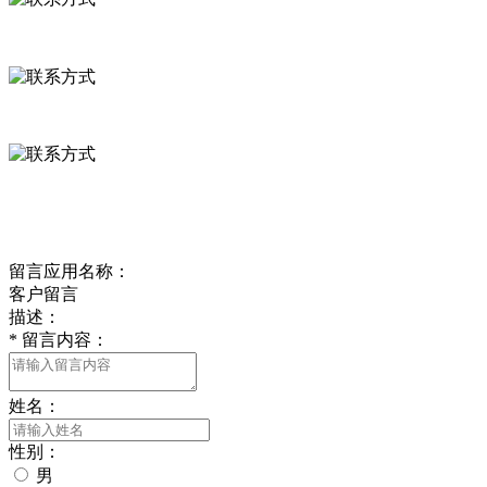
河北省保定市徐水县崔庄镇吴庄村
0312-8799456 18633256098
delishipin@yeah.net
给我留言
留言应用名称：
客户留言
描述：
*
留言内容：
姓名：
性别：
男