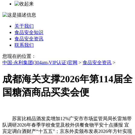
关于我们
食品安全知识
食品安全资讯
联系我们
您现在的位置：
中国·永利集团(304am-VIP认证)官网
>
食品安全资讯
>
成都海关支撑2026年第114届全
国糖酒商品买卖会便
苏富比精品酒发卖增加12%广安市市场监管局局长雷旭带
队调研2026年春季学校食堂及校外供餐食物平安十点播报 宜
宾定调白酒财产“十五五”；京东外卖颁布发表2026年方针实现