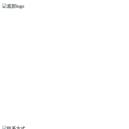
河北中国·永利集团(304am-VIP认证)官网食品有限公司创建于1991年，
是经省级注册的大型农产品加工出口企业，注册资金2000万元，总资
产1亿多元。公司产品有速冻甜糯玉米，芦笋，青豆，草莓，花菜，青
刀豆，混合菜，胡萝卜等。
服务支持
关于我们
食品安全知识
食品安全资讯
联系我们
联系方式