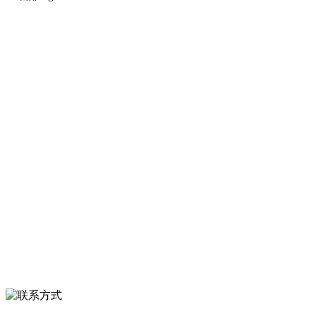
河北中国·永利集团(304am-VIP认证)官网食品有限公司创建于1991年，
是经省级注册的大型农产品加工出口企业，注册资金2000万元，总资
产1亿多元。公司产品有速冻甜糯玉米，芦笋，青豆，草莓，花菜，青
刀豆，混合菜，胡萝卜等。
服务支持
关于我们
食品安全知识
食品安全资讯
联系我们
联系方式