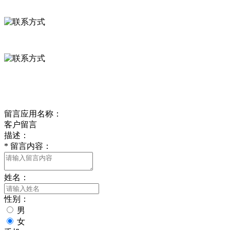
河北省保定市徐水县崔庄镇吴庄村
0312-8799456 18633256098
delishipin@yeah.net
给我留言
留言应用名称：
客户留言
描述：
*
留言内容：
姓名：
性别：
男
女