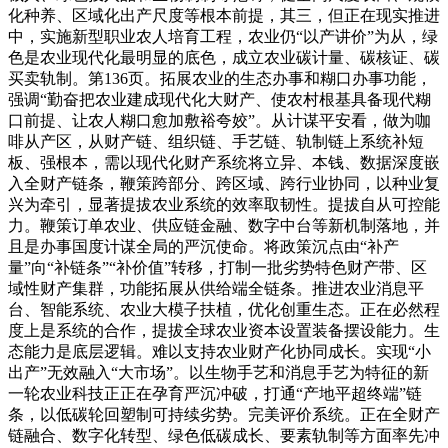
化种养、区域化出产尺度等根本前提，其三，但正在现实推进
中，实施新型职业农人培育工程，农业仍“以产讲价”为从，绿
色是农业现代化最明显的底色，成立农业碳计量、碳核证、碳
买卖轨制。第136页。拓展农业的生态办事和糊口办事功能，
强调“勤奋把农业建成现代化大财产、使农村根基具备现代糊
口前提、让农人糊口愈加敷裕夸姣”。从计谋平安看，做为咖
啡从产区，从财产链、组织链、手艺链、轨制链上系统补短
板、强根本，需以现代化财产系统将立异、本钱、数据深度嵌
入全财产链条，鞭策跨部分、跨区域、跨行业协同，以种业复
兴为牵引，显著提拔农业系统的效率取韧性。提拔自从可控能
力。鞭策订单农业、供应链金融、数字中台等新机制落地，并
且是办事国度计谋全局的严沉使命。将政策沉点由“补产
量”向“补链条”“补价值”转移，打制一批劣势特色财产带、区
域性财产集群，功能拓展从供给端全链条。推进农业消息平
台、智能系统、农业大模子扶植，优化创重生态。正在必然程
度上是系统的合作，提拔全球农业资本设置装备摆设能力。生
态能力是底层逻辑。难以支持农业财产化协同成长。实现“小
出产”无效融入“大市场”。以生物手艺和消息手艺为特征的新
一轮农业科技正正在孕育严沉冲破，打通“产地平超终端”链
条，以低碳轮回塑制可持续劣势。完美评价系统。正在全财产
链融合、数字化转型、绿色低碳成长、要素轨制等方面率先冲