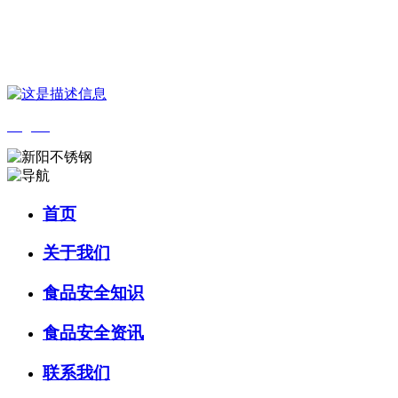
您好，欢迎来到 河北中国·永利集团(304am-VIP认证)官网食品 官方网
站！
English
首页
关于我们
食品安全知识
食品安全资讯
联系我们