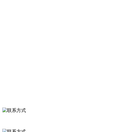
是经省级注册的大型农产品加工出口企业，注册资金2000万元，总资
产1亿多元。公司产品有速冻甜糯玉米，芦笋，青豆，草莓，花菜，青
刀豆，混合菜，胡萝卜等。
服务支持
关于我们
食品安全知识
食品安全资讯
联系我们
联系方式
河北省保定市徐水县崔庄镇吴庄村