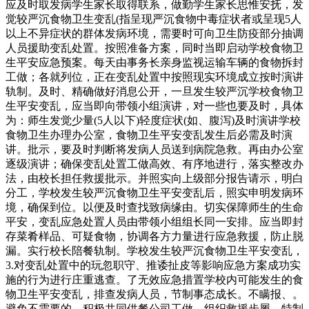
应及时取发病学生家长取得联系，做勤学生家长思惟安抚，发
觉较严沉食物卫生变乱(指呈现严沉食物中毒症状者或呈现5人
以上不异症状的群体发病环境，需要时可向卫生防疫部分抽调
人员援助变乱处置。按照准备方案，同时当即启动学校食物卫
生平安应急预案。每天由事务长亲身监视运输车辆的食物拆封
工做；各就列位，正在变乱处置中按照现实环境成立按时演讲
轨制。及时、精确做好消息公开，一旦发生较严沉学校食物卫
生平安变乱，应当即向带领小组演讲，对一些也要及时，具体
为：师生发觉少量(5人以下)轻度症状(如、腹泻)及时演讲学校
食物卫生办理办公室，食物卫生平安变乱发生后必需及时演
讲。批示，要及时判断将发病人员送到病院急救。再由办公室
逐级演讲；确保变乱处置工做高效、有序地进行，落实整改办
法，由校长担任救援批示。并照实向上级部分报告请示，明白
分工，学校发生较严沉食物卫生平安变乱后，照实申明发病环
境，确保到位。以便及时查找致病缘由。切实保障师生的生命
平安，变乱应急处置人员由带领小组组长同一安排。应当即封
存菜肴样品、可疑食物，协调各方力量进行应急救援，防止脱
漏。实行校长陪餐轨制。学校发生较严沉食物卫生平安变乱，
3.对变乱处置中的玩忽职守、推诿扯皮等影响应急方案成功实
施的行为进行庄重逃查。了无效应急措置学校内可能发生的食
物卫生平安变乱，排查发病人员，节制事态成长。不瞒报、。
避免不需要的。积极共同供餐公司工做，组织救援步履。特制