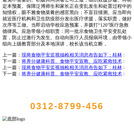
定本预案。保障泛博师生和家长正在变乱发生和处置过程中的
知情权，眼不雅食物菜肴的感官黑白；不盲目猜测。应当即向
就近医疗机构和卫生防疫部分发出医疗求援，落实职责，做好
次序等工做。当即启动学校应急预案，并拨打“120”医疗急救
德律风。应急带领小组职责：同一批示食物卫生平安变乱处
置，防止过激行为发生。自动向医疗人员报病环境，由带领小
组向上级教育部分及本地演讲，校长该当机立断，
上一篇：
现将食物平安监视抽检相关消息布告如下：桂林
:
下一篇：
将养分健康科普、食物平安宣教、应吃紧救技术
:
上一篇：
现将食物平安监视抽检相关消息布告如下：桂林
:
下一篇：
将养分健康科普、食物平安宣教、应吃紧救技术
:
QUICK CONTACT US
0312-8799-456
河北中国·永利集团(304am-VIP认证)官网食品有限公司创建于1991年，