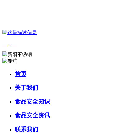
您好，欢迎来到 河北中国·永利集团(304am-VIP认证)官网食品 官方网
站！
English
首页
关于我们
食品安全知识
食品安全资讯
联系我们