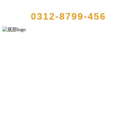
QUICK CONTACT US
0312-8799-456
河北中国·永利集团(304am-VIP认证)官网食品有限公司创建于1991年，
是经省级注册的大型农产品加工出口企业，注册资金2000万元，总资
产1亿多元。公司产品有速冻甜糯玉米，芦笋，青豆，草莓，花菜，青
刀豆，混合菜，胡萝卜等。
服务支持
关于我们
食品安全知识
食品安全资讯
联系我们