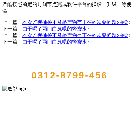
严酷按照商定的时间节点完成软件平台的摆设、升级、等使
命！
上一篇：
本次监视抽检不及格产物存正在的次要问题:抽检
:
下一篇：
由于喝了两口白叟喂的蜂蜜水
:
上一篇：
本次监视抽检不及格产物存正在的次要问题:抽检
:
下一篇：
由于喝了两口白叟喂的蜂蜜水
:
QUICK CONTACT US
0312-8799-456
河北中国·永利集团(304am-VIP认证)官网食品有限公司创建于1991年，
是经省级注册的大型农产品加工出口企业，注册资金2000万元，总资
产1亿多元。公司产品有速冻甜糯玉米，芦笋，青豆，草莓，花菜，青
刀豆，混合菜，胡萝卜等。