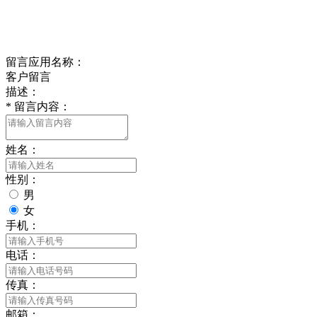
delishipin@yeah.net
给我留言
留言应用名称：
客户留言
描述：
*
留言内容：
姓名：
性别：
男
女
手机：
电话：
传真：
邮箱：