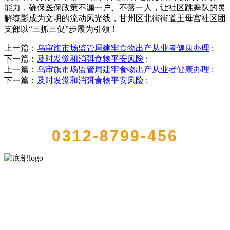
能力，确保医保政策不漏一户、不落一人，让社区跳舞队的灵
解缆影成为文明的流动风光线，甘州区北街街道王母宫社区团
支部以“三抓三促”步履为引领！
上一篇：
乌审旗市场监管局建牢食物出产从业者健康办理
:
下一篇：
及时发觉和消弭食物平安风险
:
上一篇：
乌审旗市场监管局建牢食物出产从业者健康办理
:
下一篇：
及时发觉和消弭食物平安风险
:
QUICK CONTACT US
0312-8799-456
河北中国·永利集团(304am-VIP认证)官网食品有限公司创建于1991年，
是经省级注册的大型农产品加工出口企业，注册资金2000万元，总资
产1亿多元。公司产品有速冻甜糯玉米，芦笋，青豆，草莓，花菜，青
刀豆，混合菜，胡萝卜等。