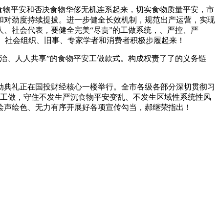
食物平安和否决食物华侈无机连系起来，切实食物质量平安，市
和对劲度持续提拔。进一步健全长效机制，规范出产运营，实现
、社会代表，要健全完美“尽责”的工做系统，、严控、严
业、社会组织、旧事、专家学者和消费者积极步履起来！
治、人人共享”的食物平安工做款式。构成权责了了的义务链
动典礼正在国投财经核心一楼举行。全市各级各部分深切贯彻习
项工做，守住不发生严沉食物平安变乱、不发生区域性系统性风
绘声绘色、无力有序开展好各项宣传勾当，郝继荣指出！