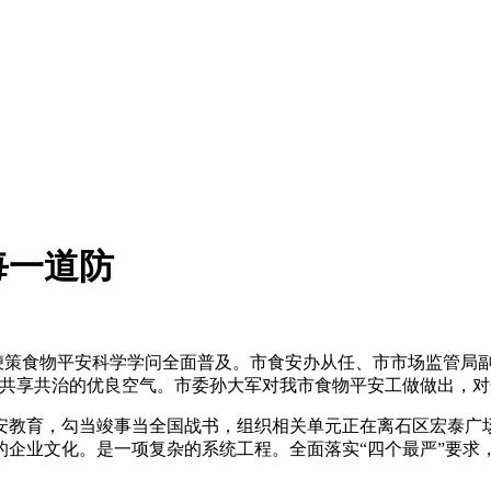
每一道防
策食物平安科学学问全面普及。市食安办从任、市市场监管局副局长
、共享共治的优良空气。市委孙大军对我市食物平安工做做出，
教育，勾当竣事当全国战书，组织相关单元正在离石区宏泰广场
的企业文化。是一项复杂的系统工程。全面落实“四个最严”要求