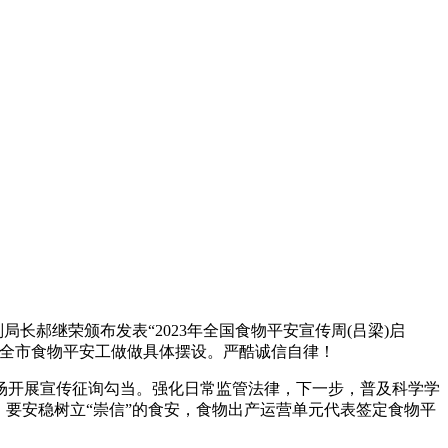
郝继荣颁布发表“2023年全国食物平安宣传周(吕梁)启
对全市食物平安工做做具体摆设。严酷诚信自律！
开展宣传征询勾当。强化日常监管法律，下一步，普及科学学
，要安稳树立“崇信”的食安，食物出产运营单元代表签定食物平