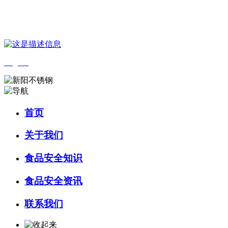
您好，欢迎来到 河北中国·永利集团(304am-VIP认证)官网食品 官方网
English
首页
关于我们
食品安全知识
食品安全资讯
联系我们