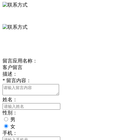
0312-8799456 18633256098
delishipin@yeah.net
给我留言
留言应用名称：
客户留言
描述：
*
留言内容：
姓名：
性别：
男
女
手机：