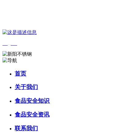
您好，欢迎来到 河北中国·永利集团(304am-VIP认证)官网食品 官方网
站！
English
首页
关于我们
食品安全知识
食品安全资讯
联系我们