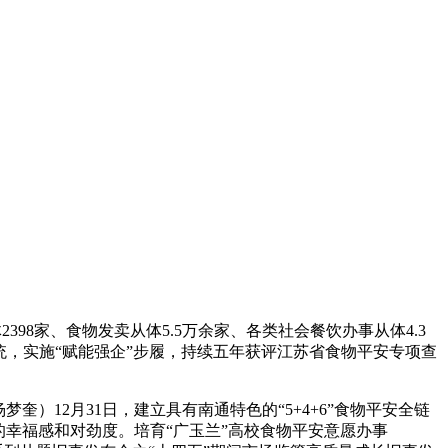
8家、食物发卖从体5.5万余家、各类社会餐饮办事从体4.3
系统，实施“赋能强企”步履，持续五年获评江苏省食物平安专项查
）12月31日，建立具有南通特色的“5+4+6”食物平安全链
幸福感和对劲度。培育“广玉兰”高校食物平安意愿办事