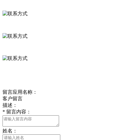
联系方式
河北省保定市徐水县崔庄镇吴庄村
0312-8799456 18633256098
delishipin@yeah.net
给我留言
留言应用名称：
客户留言
描述：
*
留言内容：
姓名：