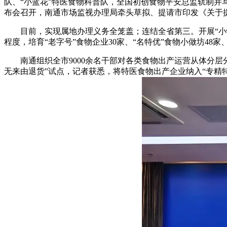
队、“小蓝花”特医食物科普队，全国初创食物平安总监轨制并
布会召开，南通市场监视办理局牵头草拟、提请市印发《关于
目前，实现属地办理义务全笼盖；连结全省第三。开展“小快
程度，培育“老字号”食物企业30家、“名特优”食物小做坊48
南通组织全市9000余名干部对各类食物出产运营从体分层
无来由退货”试点，记者获悉，将特医食物出产企业纳入“专精