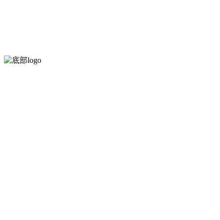
河北中国·永利集团(304am-VIP认证)官网食品有限公司创建于19
混合菜，胡萝卜等。
服务支持
关于我们
食品安全知识
食品安全资讯
联系我们