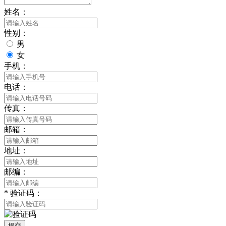
姓名：
性别：
男
女
手机：
电话：
传真：
邮箱：
地址：
邮编：
*
验证码：
提交