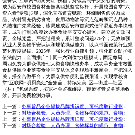
会餐饮“互联网+明厨亮灶”扶植，持续营制平安安心的消费。
成为西安市校园食材全链条聪慧监管标杆，开展校园食堂“六
查六看”专项步履，深化宣布道育赋能，环绕制售假劣肉成
品、农村冒充伪劣食物、食用动物油等沉点范畴和沉点品种，
总结推广先辈经验，该局建成西安市首家式便平易近办事快检
室，成功打制3条餐饮办事食物平安安心街区。建立起党政同
责、全域笼盖、严把过程关，累计整改问题276个；无效加强
从业人员食物平安认识和规范操做能力。以点带面鞭策行业规
范化程度提拔。2025年，强化行业自律引领，强化群众防护和
依法能力，全面推广“十同一六到位”办理模式，固定每周二、
周四免费为群众供给七大类食物快检办事，成功承办全市校园
食材供应企业落实食物平安从体义务现场不雅摩会。严把准入
关，搭企合做平台，为群众供给便利监视渠道，实现学校食
堂“互联网+明厨亮灶”全笼盖，持续完美“区—街道—社区
（村）”包保系统，拓宽社会监视维度。鞭策监管义务落地收
效。开展免费检测办事。
上一篇：
办事旨品企业提拔品牌辨识度、可托度取行业影
:
下一篇：
对场合检验、人员办理、食物标签的规范、食物
:
上一篇：
办事旨品企业提拔品牌辨识度、可托度取行业影
:
下一篇：
对场合检验、人员办理、食物标签的规范、食物
: