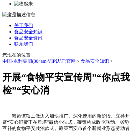
关于我们
食品安全知识
食品安全资讯
联系我们
您现在的位置：
中国·永利集团(304am-VIP认证)官网
>
食品安全知识
>
开展“食物平安宣传周”“你点我
检”“安心消
鞭策该项工做迈入加快推广、深化使用的新阶段。立异开
辟“安心消费正在雁塔”微信小法式，鞭策构成政企联动、劣势
互补的食物平安共治款式。鞭策西安市首个新就业形态劳动者