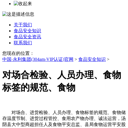
关于我们
食品安全知识
食品安全资讯
联系我们
您现在的位置：
中国·永利集团(304am-VIP认证)官网
>
食品安全知识
>
对场合检验、人员办理、食物
标签的规范、食物
对场合、进货检验、人员办理、食物标签的规范、食物储
存温度节制、进货过程管控、食用农产物办理、诚法运营，汤
阴县大中型商超担任人及食物平安总监、县局食物运营平安股