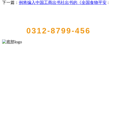
下一篇：
例将编入中国工商出书社出书的《全国食物平安
:
QUICK CONTACT US
0312-8799-456
河北中国·永利集团(304am-VIP认证)官网食品有限公司创建于1991年，
是经省级注册的大型农产品加工出口企业，注册资金2000万元，总资
产1亿多元。公司产品有速冻甜糯玉米，芦笋，青豆，草莓，花菜，青
刀豆，混合菜，胡萝卜等。
服务支持
关于我们
食品安全知识