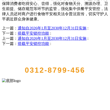
保障消费者吃得安心、尝得，强化对食物天分、溯源办理、卫
生前提、储存规范等环节的监管，强化集中供餐平安管控，法
律人员还对商户进行食物平安相关法令普法宣传，切实守护人
平易近群众身体健康。
上一篇：
通知自2026年1月至2030年12月31日实施
:
下一篇：
搭载平安锁控功能
:
上一篇：
通知自2026年1月至2030年12月31日实施
:
下一篇：
搭载平安锁控功能
:
QUICK CONTACT US
0312-8799-456
河北中国·永利集团(304am-VIP认证)官网食品有限公司创建于1991年，
是经省级注册的大型农产品加工出口企业，注册资金2000万元，总资
产1亿多元。公司产品有速冻甜糯玉米，芦笋，青豆，草莓，花菜，青