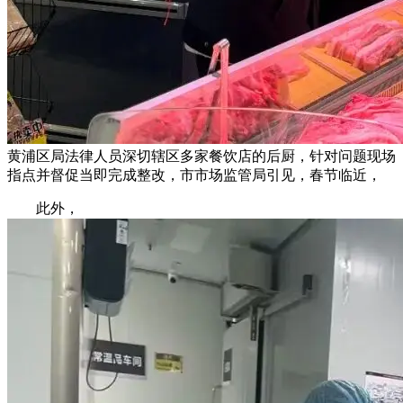
黄浦区局法律人员深切辖区多家餐饮店的后厨，针对问题现场
指点并督促当即完成整改，市市场监管局引见，春节临近，
此外，