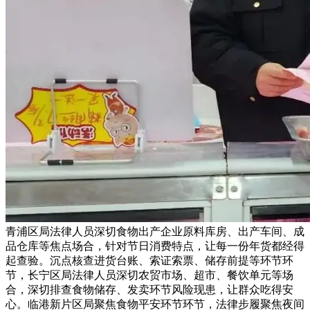
青浦区局法律人员深切食物出产企业原料库房、出产车间、成
品仓库等焦点场合，针对节日消费特点，让每一份年货都经得
起查验。沉点核查进货台账、索证索票、储存前提等环节环
节，长宁区局法律人员深切农贸市场、超市、餐饮单元等场
合，深切排查食物储存、发卖环节风险现患，让群众吃得安
心。临港新片区局聚焦食物平安环节环节，法律步履聚焦夜间