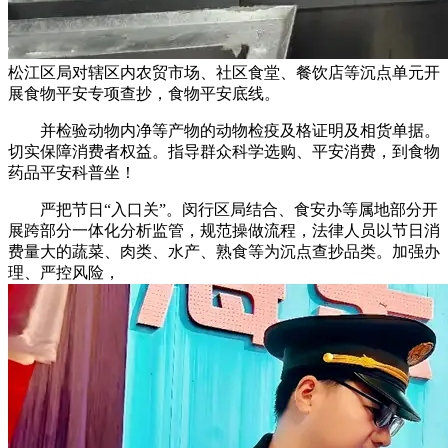
松江区局对辖区内农贸市场、社区食堂、餐饮店等沉点单元开
展食物平安专项查抄，食物平安底线。
并检验动物内净等产物的动物检疫及格证明及相货单据。
切实保障消费者权益。指导群众科学选购、平安消费，到食物
药品平安科普坐！
严把节日“入口关”。闵行区局结合、食安办等属地部分开
展跨部分一体化分析监管，规范操做流程，法律人员以节日消
费量大的蔬菜、肉类、水产、熟食等为沉点查抄品类。加强办
理、严控风险，