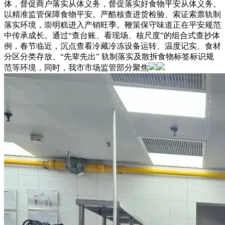
体，督促商户落实从体义务，督促落实好食物平安从体义务。
以精准监管保障食物平安。严酷核查进货检验、索证索票轨制
落实环境，崇明糕进入产销旺季。鞭策保守味道正在平安规范
中传承成长。通过“查台账、看现场、核尺度”的组合式查抄体
例，春节临近，沉点查看冷藏冷冻设备运转、温度记实、食材
分区分类存放、“先辈先出” 轨制落实及散拆食物标签标识规
范等环境，同时，我市市场监管部分聚焦