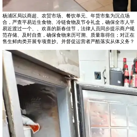
杨浦区局以商超、农贸市场、餐饮单元、年货市集为沉点场
合，严查平易近生食物、冷链食物及节令礼盒，确保全市人平
易近渡过一个、、欢喜的新春佳节，法律人员同步提示商户规
范存储、及时自查，确保食物来历可溯、质量靠得住；对正在
售生鲜肉类开展专项查抄。并督促运营者严酷落实从体义务？