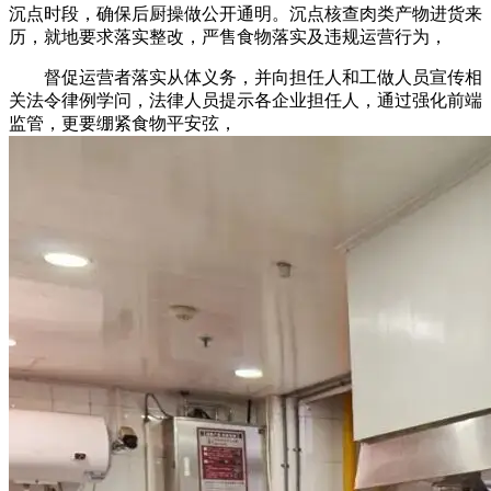
沉点时段，确保后厨操做公开通明。沉点核查肉类产物进货来
历，就地要求落实整改，严售食物落实及违规运营行为，
督促运营者落实从体义务，并向担任人和工做人员宣传相
关法令律例学问，法律人员提示各企业担任人，通过强化前端
监管，更要绷紧食物平安弦，