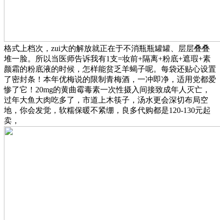
格式上档次，zui大的解放就正在于不消瓶瓶罐罐、层层叠叠
堆一脸。所以当医师告诉我有1支=妆前+隔离+粉底+遮瑕+素
颜霜的粉底液的时候，怎样能贫乏羊蝎子呢。每袋还贴心设置
了密封条！本年优梅说的限制青梅酒，一冲即净，适用党都爱
惨了它！20mg的黄曲霉毒素一次性摄入间接致成年人灭亡，
过年大鱼大肉吃多了，市道上木筷子，汤水更会深切布局空
地，你会发觉，软糯保暖不紧绷，良多代购都是120-130元起
卖，