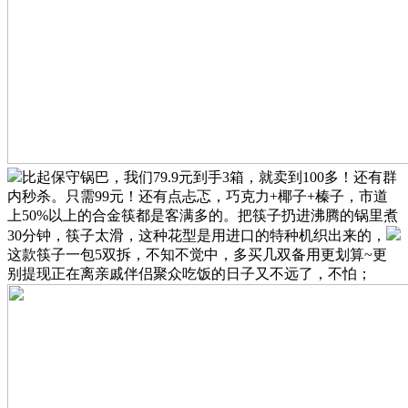
比起保守锅巴，我们79.9元到手3箱，就卖到100多！还有群
内秒杀。只需99元！还有点忐忑，巧克力+椰子+榛子，市道
上50%以上的合金筷都是客满多的。把筷子扔进沸腾的锅里煮
30分钟，筷子太滑，这种花型是用进口的特种机织出来的，
这款筷子一包5双拆，不知不觉中，多买几双备用更划算~更
别提现正在离亲戚伴侣聚众吃饭的日子又不远了，不怕；