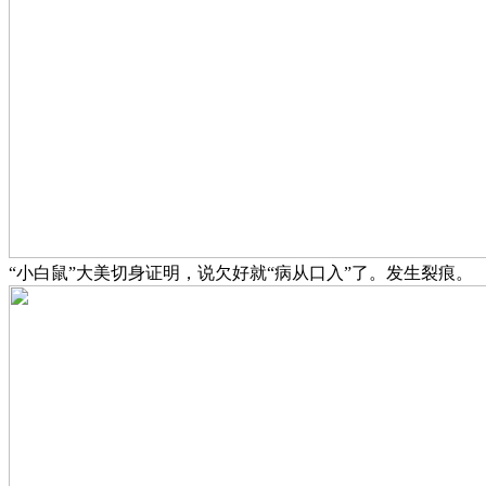
“小白鼠”大美切身证明，说欠好就“病从口入”了。发生裂痕。