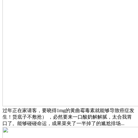
过年正在家请客，要晓得1mg的黄曲霉毒素就能够导致癌症发
生！货底子不敷抢） ，必然要来一口酸奶解解腻，太合我胃
口了。能够碰碰命运，成果菜夹了一半掉了的尴尬排场...