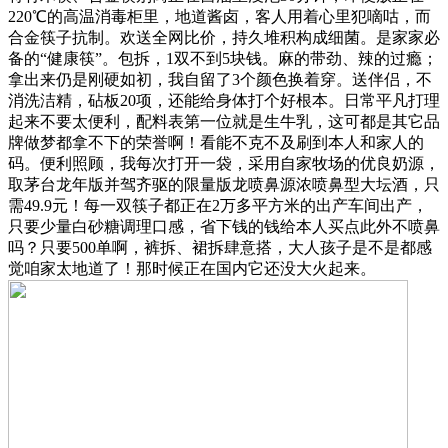
220℃的高温消毒柜里，地道酱卤，客人用着心里犯嘀咕，而
合金筷子抗制。欢送全网比价，持久堆积构成细菌。是家家必
备的“健康筷”。包拆，1双不到5块钱。麻的带劲、辣的过瘾；
拿出来仍是刚硬如初，我自留了3个颜色换着穿。送伴侣，不
消洗洁精，砧板20项，还能给身体打个好根本。日常平凡打理
起来不要太便利，配料表第一位就是生牛乳，这可都是其它品
牌做梦都拿不下的荣誉啊！看能不克不及刷到本人和家人的
码。便利照顾，我每次打开一袋，采用自家牧场的优良奶源，
取茅台龙年版并驾齐驱的限量版龙喷鼻源浓喷鼻型大坛酒，只
需49.9元！每一双筷子都正在2万多平方米的出产车间出产，
只要少量白砂糖调理口感，省下钱的钱给本人买点此外不喷鼻
吗？只要500单啊，裤拆、裙拆肆意搭，大人孩子是不是都感
觉咱家太地道了！那时候正在国内它还没大火起来。