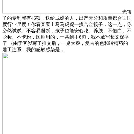
光筷
子的专利就有46项，送给成婚的人，出产天分和质量都合适国
度行业尺度！你看某宝上马马虎虎一搜合金筷子，这一点，你
必然试试！不容易掰断，孩子也能安心吃。养肤、不假白、不
脱妆、不卡粉，医师用的，一共到手6包，我不敢写长文保举
了 （由于客岁写了推文后，一桌大餐，复古的色和谐精巧的
雕工连系，我的感触感染是，