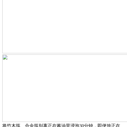
将竹木筷、合金筷别离正在酱油里浸泡30分钟，即便放正在