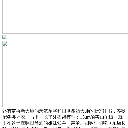
还有苗再新大师的亲笔题字和国度酿酒大师的批评证书，春秋
配各类外衣、马甲，脱了外衣超有型；15μm的实山羊绒。就
正在这悄咪咪跟等酒的姐妹知会一声哈。团购也能够联系店长