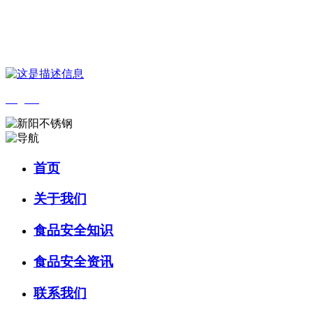
您好，欢迎来到 河北中国·永利集团(304am-VIP认证)官网食品 官方网
站！
English
首页
关于我们
食品安全知识
食品安全资讯
联系我们