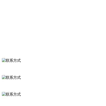
关于我们
食品安全知识
食品安全资讯
联系我们
联系方式
河北省保定市徐水县崔庄镇吴庄村
0312-8799456 18633256098
delishipin@yeah.net