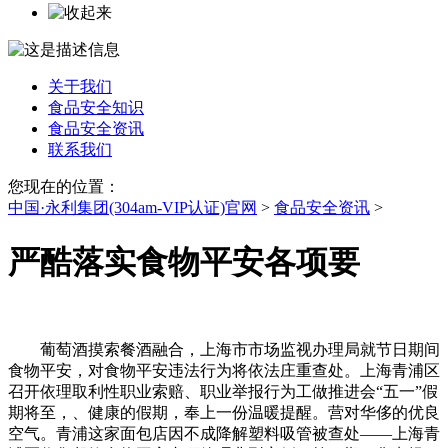
关于我们
食品安全知识
食品安全资讯
联系我们
您现在的位置：
中国·永利集团(304am-VIP认证)官网
>
食品安全资讯
>
严酷落实食物平安各项要
葡萄酒摸索餐酒融合，上海市市场监视办理局就节日期间
食物平安，对食物平安违法行为将依法庄重查处。上海青浦区
召开依理取利性职业索赔、职业举报行为工做推进会“五一”假
期将至，、健康的假期，奉上一份温暖提醒。营对华侈的优良
空气。青浦这家面包店因不成降解塑料吸管被查处——上海青