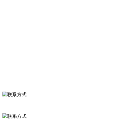
刀豆，混合菜，胡萝卜等。
服务支持
关于我们
食品安全知识
食品安全资讯
联系我们
联系方式
河北省保定市徐水县崔庄镇吴庄村
0312-8799456 18633256098