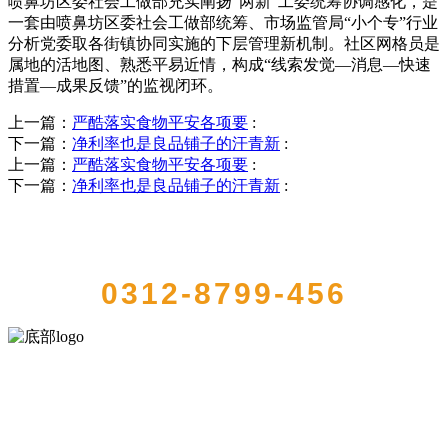
喷鼻坊区委社会工做部充实阐扬“两新”工委统筹协调感化，是
一套由喷鼻坊区委社会工做部统筹、市场监管局“小个专”行业
分析党委取各街镇协同实施的下层管理新机制。社区网格员是
属地的活地图、熟悉平易近情，构成“线索发觉—消息—快速
措置—成果反馈”的监视闭环。
上一篇：
严酷落实食物平安各项要
:
下一篇：
净利率也是良品铺子的汗青新
:
上一篇：
严酷落实食物平安各项要
:
下一篇：
净利率也是良品铺子的汗青新
:
QUICK CONTACT US
0312-8799-456
河北中国·永利集团(304am-VIP认证)官网食品有限公司创建于1991年，
是经省级注册的大型农产品加工出口企业，注册资金2000万元，总资
产1亿多元。公司产品有速冻甜糯玉米，芦笋，青豆，草莓，花菜，青