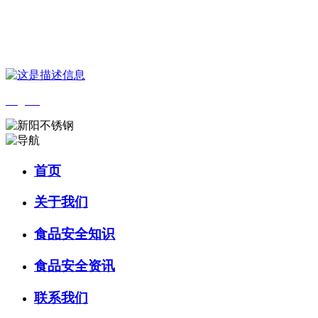
您好，欢迎来到 河北中国·永利集团(304am-VIP认证)官网食品 官方网
站！
English
首页
关于我们
食品安全知识
食品安全资讯
联系我们