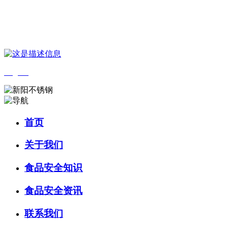
您好，欢迎来到 河北中国·永利集团(304am-VIP认证)官网食品 官方网
站！
English
首页
关于我们
食品安全知识
食品安全资讯
联系我们