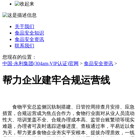
关于我们
食品安全知识
食品安全资讯
联系我们
您现在的位置：
中国·永利集团(304am-VIP认证)官网
>
食品安全资讯
>
帮力企业建牢合规运营线
食物平安总监侧沉轨制搭建、日管控周排查月安排、应急
措置，合规运营成为焦点合作力，食物行业面对从业人员流动
性大、培训笼盖不全、合规办理成本高、监管台账繁琐等现实
难题，办理者可及时逃踪进修进度、查核通过率，平易近以食
为天，帮力更多食物企业夯实平安根本、提拔办理质效，一线