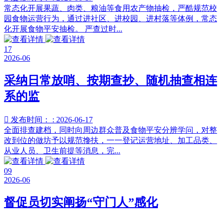
常态化开展果蔬、肉类、粮油等食用农产物抽检，严酷规范校
园食物运营行为，通过进社区、进校园、进村落等体例，常态
化开展食物平安抽检。 严查过时...
17
2026-06
采纳日常放哨、按期查抄、随机抽查相连
系的监

发布时间： : 2026-06-17
全面排查建档，同时向周边群众普及食物平安分辨学问，对整
改到位的做坊予以规范搀扶，一一登记运营地址、加工品类、
从业人员、卫生前提等消息，完...
09
2026-06
督促员切实阐扬“守门人”感化