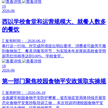
19
2026-06
西以学校食堂和运营规模大、就餐人数多
的餐饮

发布时间： : 2026-06-19
奉行这一行动。对完成环境提出明白要求。消费者可曲旁不雅
到食物加工、餐具消毒等环节，为实现本年岁尾前高校食堂明
厨亮灶扶植率达到100%、学校食堂...
18
2026-06
第一部门聚焦校园食物平安政策取实操规

发布时间： : 2026-06-18
全面建牢校园食物平安防护樊篱，省市场监管局将持续开展常
态化食物平安查抄取培训工做， 本次培训环绕校园食物平安
相关法令律例、日常操做规范、风...