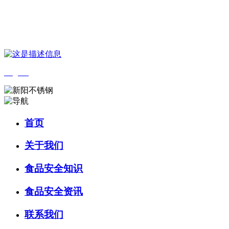
您好，欢迎来到 河北中国·永利集团(304am-VIP认证)官网食品 官方网
站！
English
首页
关于我们
食品安全知识
食品安全资讯
联系我们