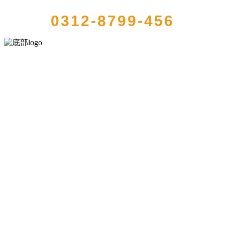
0312-8799-456
河北中国·永利集团(304am-VIP认证)官网食品有限公司创建于1991年，
是经省级注册的大型农产品加工出口企业，注册资金2000万元，总资
产1亿多元。公司产品有速冻甜糯玉米，芦笋，青豆，草莓，花菜，青
刀豆，混合菜，胡萝卜等。
服务支持
关于我们
食品安全知识
食品安全资讯
联系我们