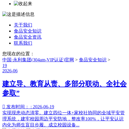
关于我们
食品安全知识
食品安全资讯
联系我们
您现在的位置：
中国·永利集团(304am-VIP认证)官网
>
食品安全知识
>
19
2026-06
建立导、教育从责、多部分联动、全社会
参取”

发布时间： : 2026-06-19
实现现患动态清零。建立四位一体+家校社协同的全域平安管
理系统，建牢校园周边平安防地，整改率100%，让平安认识
内化为师生盲目步履。成立校园设备...