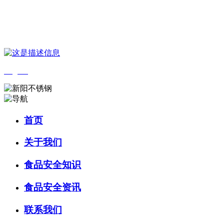
您好，欢迎来到 河北中国·永利集团(304am-VIP认证)官网食品 官方网
站！
English
首页
关于我们
食品安全知识
食品安全资讯
联系我们