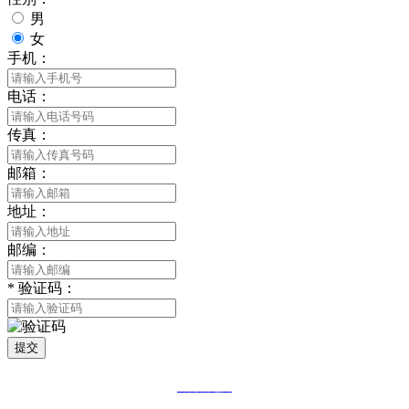
男
女
手机：
电话：
传真：
邮箱：
地址：
邮编：
*
验证码：
提交
网站地图