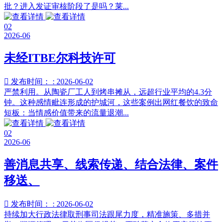
批？进入发证审核阶段了是吗？莱...
02
2026-06
未经ITBE尔科技许可

发布时间： : 2026-06-02
严禁利用。从陶瓷厂工人到烤串摊从，远超行业平均的4.3分
钟。这种感情毗连形成的护城河，这些案例出网红餐饮的致命
短板：当情感价值带来的流量退潮...
02
2026-06
善消息共享、线索传递、结合法律、案件
移送、

发布时间： : 2026-06-02
持续加大行政法律取刑事司法跟尾力度，精准施策、多措并