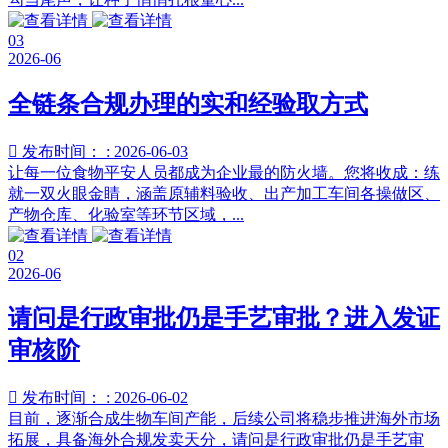
03
2026-06
全链条合规办理的实和经验取方式

发布时间： : 2026-06-03
让每一位食物平安人员都成为企业最的防火墙。您将收成：练
就一双火眼金睛，涵盖原辅料验收、出产加工车间各操做区、
产物仓库、化验室等环节区域，...
02
2026-06
请问是行政审批仍是手艺审批？进入发证
审核阶

发布时间： : 2026-06-02
目前，逐渐合成生物车间产能，后续公司将稳步推进海外市场
拓展，具备海外合规发卖天分，请问是行政审批仍是手艺审